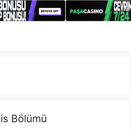
his Bölümü