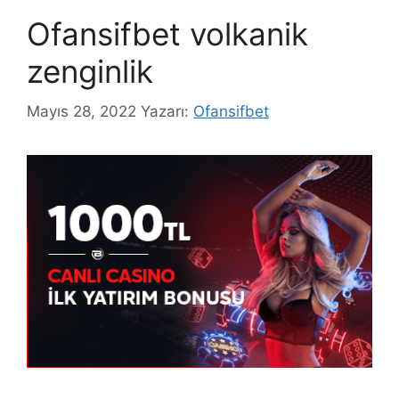
Ofansifbet volkanik
zenginlik
Mayıs 28, 2022
Yazarı:
Ofansifbet