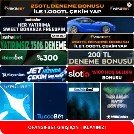
×
OFANSIFBET GİRİŞ İÇİN TIKLAYINIZ!