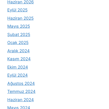
Haziran 2026
Eylül 2025
Haziran 2025
Mayıs 2025
Şubat 2025
Ocak 2025
Aralık 2024
Kasım 2024
Ekim 2024
Eylül 2024
Ağustos 2024
Temmuz 2024
Haziran 2024
Mayıs 2024