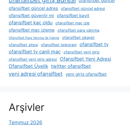
ofansifbet güncel
ofansifbet güncel adres
ofansifbet güncel adresi
ofansifbet güvenlir mi
ofansifbet kayit
ofansifbet kaç oldu
ofansifbet maç izle
ofansifbet maç izleme
ofansifbet para yatırma
ofansifbet sikayet
Ofansifbet Para Yatırma Ve Çekme
ofansifbet tv
ofansifbet sitesi
ofansifbet telegram
ofansifbet tv canli maç
ofansifbet yeni giris
Ofansifbet Yeni Adresi
ofansifbet yeni giriş adresi
Ofansifbet Üyelik
twitter ofansifbet
yeni adresi ofansifbet
yeni giris ofansifbet
Arşivler
Temmuz 2026