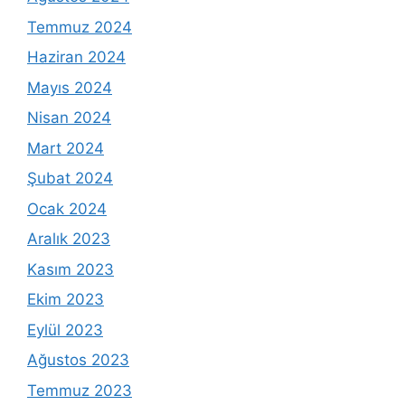
Temmuz 2024
Haziran 2024
Mayıs 2024
Nisan 2024
Mart 2024
Şubat 2024
Ocak 2024
Aralık 2023
Kasım 2023
Ekim 2023
Eylül 2023
Ağustos 2023
Temmuz 2023