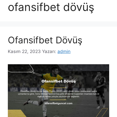
ofansifbet dövüş
Ofansifbet Dövüş
Kasım 22, 2023
Yazarı:
admin