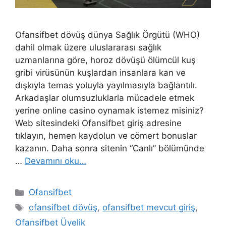
Ofansifbet dövüş dünya Sağlık Örgütü (WHO)
dahil olmak üzere uluslararası sağlık
uzmanlarına göre, horoz dövüşü ölümcül kuş
gribi virüsünün kuşlardan insanlara kan ve
dışkıyla temas yoluyla yayılmasıyla bağlantılı.
Arkadaşlar olumsuzluklarla mücadele etmek
yerine online casino oynamak istemez misiniz?
Web sitesindeki Ofansifbet giriş adresine
tıklayın, hemen kaydolun ve cömert bonuslar
kazanın. Daha sonra sitenin “Canlı” bölümünde
…
Devamını oku…
Kategoriler
Ofansifbet
Etiketler
ofansifbet dövüş
,
ofansifbet mevcut giriş
,
Ofansifbet Üyelik