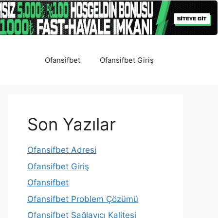
Ofansifbet
Ofansifbet Giriş
Son Yazılar
Ofansifbet Adresi
Ofansifbet Giriş
Ofansifbet
Ofansifbet Problem Çözümü
Ofansifbet Sağlayıcı Kalitesi