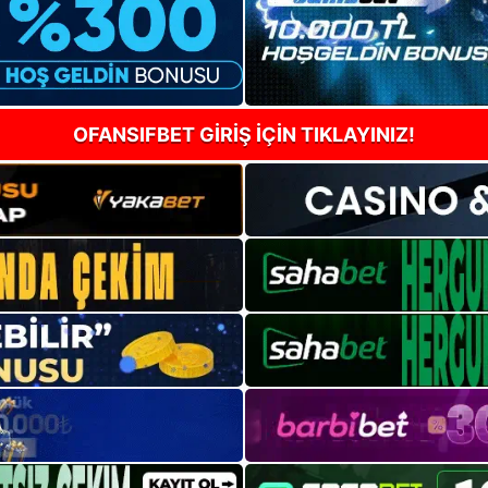
OFANSIFBET GİRİŞ İÇİN TIKLAYINIZ!