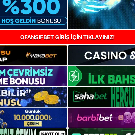
OFANSIFBET GİRİŞ İÇİN TIKLAYINIZ!