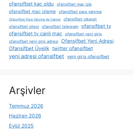
ofansifbet kaç oldu
ofansifbet maç izle
ofansifbet maç izleme
ofansifbet para yatırma
ofansifbet sikayet
Ofansifbet Para Yatırma Ve Çekme
ofansifbet tv
ofansifbet sitesi
ofansifbet telegram
ofansifbet tv canli maç
ofansifbet yeni giris
Ofansifbet Yeni Adresi
ofansifbet yeni giriş adresi
Ofansifbet Üyelik
twitter ofansifbet
yeni adresi ofansifbet
yeni giris ofansifbet
Arşivler
Temmuz 2026
Haziran 2026
Eylül 2025