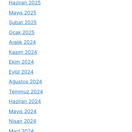
Haziran 2025
Mayıs 2025
Şubat 2025
Ocak 2025
Aralık 2024
Kasım 2024
Ekim 2024
Eylül 2024
Ağustos 2024
Temmuz 2024
Haziran 2024
Mayıs 2024
Nisan 2024
Mart 2024