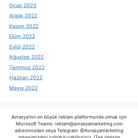
Ocak 2023
Aralık 2022
Kasım 2022
Ekim 2022
Eylül 2022
Ağustos 2022
Temmuz 2022
Haziran 2022
Mayıs 2022
Avrasya'nın en büyük reklam platformunda olmak için
Microsoft Teams:
reklam@avrasyamarketing.com
adresimizden veya Telegram: @Avrasyamarketing
adresimizden irtibat kurabilirsiniz. (Tek iletişim