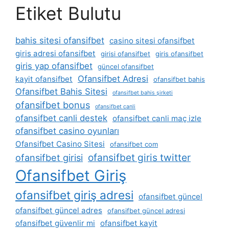
Etiket Bulutu
bahis sitesi ofansifbet
casino sitesi ofansifbet
giris adresi ofansifbet
girisi ofansifbet
giris ofansifbet
giris yap ofansifbet
güncel ofansifbet
Ofansifbet Adresi
kayit ofansifbet
ofansifbet bahis
Ofansifbet Bahis Sitesi
ofansifbet bahis şirketi
ofansifbet bonus
ofansifbet canli
ofansifbet canli destek
ofansifbet canli maç izle
ofansifbet casino oyunları
Ofansifbet Casino Sitesi
ofansifbet com
ofansifbet giris twitter
ofansifbet girisi
Ofansifbet Giriş
ofansifbet giriş adresi
ofansifbet güncel
ofansifbet güncel adres
ofansifbet güncel adresi
ofansifbet güvenlir mi
ofansifbet kayit