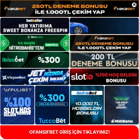
×
OFANSIFBET GİRİŞ İÇİN TIKLAYINIZ!