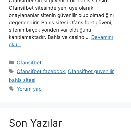
Ofansifbet sitesi güvenilir bir bahis sitesidir.
Ofansifbet sitesinde yeni üye olarak
onaylananlar sitenin güvenilir olup olmadığını
değerlendirir. Bahis sitesi Ofansifbet güveni,
sitenin birçok yönden var olduğunu
kanıtlamaktadır. Bahis ve casino …
Devamını
oku…
Kategoriler
Ofansifbet
Etiketler
Ofansifbet facebook
,
Ofansifbet güvenilir
bahis sitesi
Yorum yap
Son Yazılar