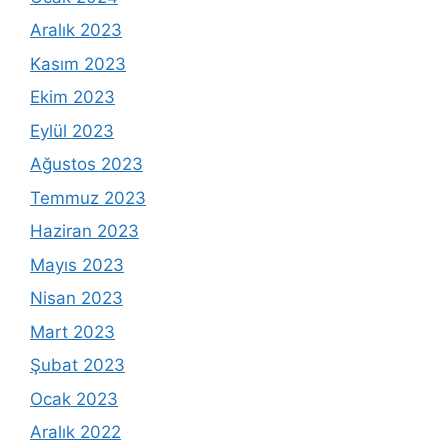
Aralık 2023
Kasım 2023
Ekim 2023
Eylül 2023
Ağustos 2023
Temmuz 2023
Haziran 2023
Mayıs 2023
Nisan 2023
Mart 2023
Şubat 2023
Ocak 2023
Aralık 2022