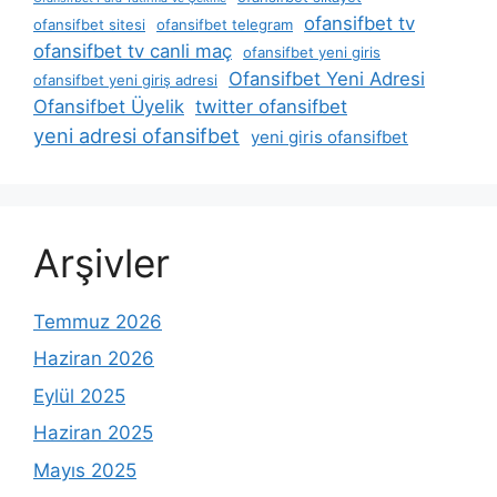
ofansifbet tv
ofansifbet sitesi
ofansifbet telegram
ofansifbet tv canli maç
ofansifbet yeni giris
Ofansifbet Yeni Adresi
ofansifbet yeni giriş adresi
Ofansifbet Üyelik
twitter ofansifbet
yeni adresi ofansifbet
yeni giris ofansifbet
Arşivler
Temmuz 2026
Haziran 2026
Eylül 2025
Haziran 2025
Mayıs 2025