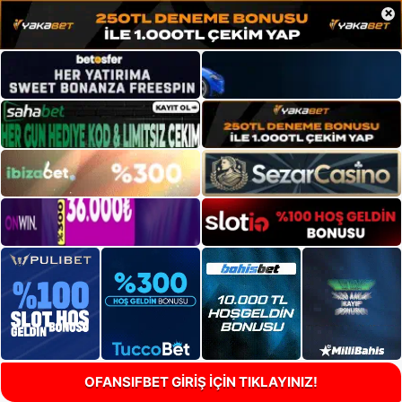
×
OFANSIFBET GİRİŞ İÇİN TIKLAYINIZ!