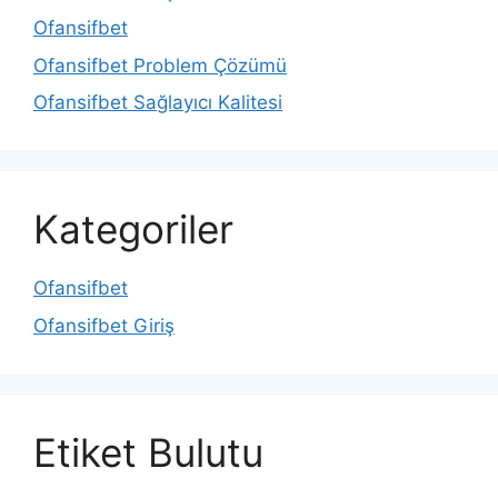
Ofansifbet
Ofansifbet Problem Çözümü
Ofansifbet Sağlayıcı Kalitesi
Kategoriler
Ofansifbet
Ofansifbet Giriş
Etiket Bulutu