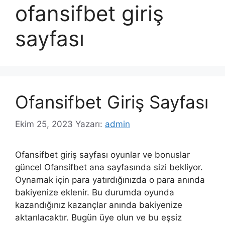
ofansifbet giriş
sayfası
Ofansifbet Giriş Sayfası
Ekim 25, 2023
Yazarı:
admin
Ofansifbet giriş sayfası oyunlar ve bonuslar
güncel Ofansifbet ana sayfasında sizi bekliyor.
Oynamak için para yatırdığınızda o para anında
bakiyenize eklenir. Bu durumda oyunda
kazandığınız kazançlar anında bakiyenize
aktarılacaktır. Bugün üye olun ve bu eşsiz