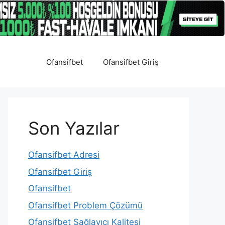
Ofansifbet
Ofansifbet Giriş
Son Yazılar
Ofansifbet Adresi
Ofansifbet Giriş
Ofansifbet
Ofansifbet Problem Çözümü
Ofansifbet Sağlayıcı Kalitesi