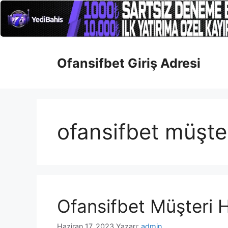
İçeriğe
atla
Ofansifbet Giriş Adresi
ofansifbet müşter
Ofansifbet Müşteri H
Haziran 17, 2023
Yazarı:
admin