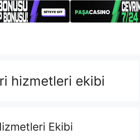
i hizmetleri ekibi
izmetleri Ekibi