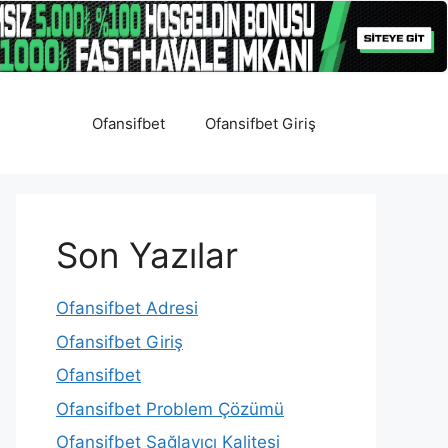
Ofansifbet
Ofansifbet Giriş
Son Yazılar
Ofansifbet Adresi
Ofansifbet Giriş
Ofansifbet
Ofansifbet Problem Çözümü
Ofansifbet Sağlayıcı Kalitesi