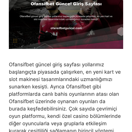
Ofansifbet güncel giriş sayfası yollarımız
başlangıçta piyasada çalışırken, en yeni kart ve
slot makinesi tasarımlarındaki uzmanlığımızı
sunarken kesişti. Ayrıca Ofansifbet gibi
platformlarda canlı bahis oyunlarının atası olan
Ofansifbet üzerinde oynanan oyunları da
burada keşfedebilirsiniz. Çok sayıda çevrimiçi
oyun platformu, kendi özel casino bölümlerinde
diğer oyuncularla veya gruplarla etkileşim
kurarak çeşitliliği sağlamanın birincil yöntemi