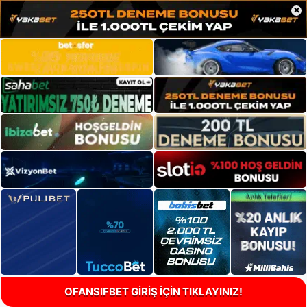
×
OFANSIFBET GİRİŞ İÇİN TIKLAYINIZ!