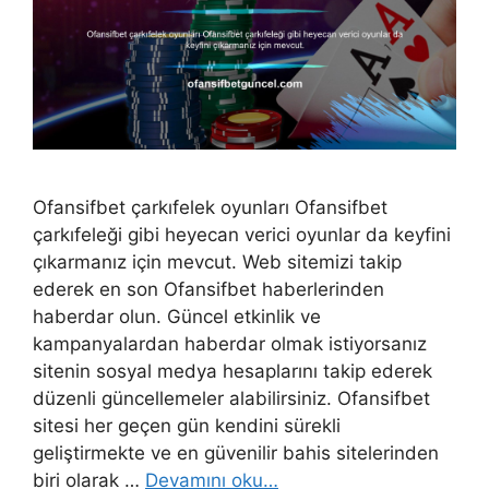
Ofansifbet çarkıfelek oyunları Ofansifbet
çarkıfeleği gibi heyecan verici oyunlar da keyfini
çıkarmanız için mevcut. Web sitemizi takip
ederek en son Ofansifbet haberlerinden
haberdar olun. Güncel etkinlik ve
kampanyalardan haberdar olmak istiyorsanız
sitenin sosyal medya hesaplarını takip ederek
düzenli güncellemeler alabilirsiniz. Ofansifbet
sitesi her geçen gün kendini sürekli
geliştirmekte ve en güvenilir bahis sitelerinden
biri olarak …
Devamını oku…