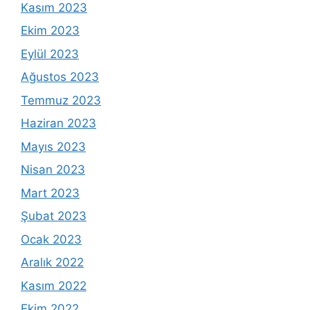
Kasım 2023
Ekim 2023
Eylül 2023
Ağustos 2023
Temmuz 2023
Haziran 2023
Mayıs 2023
Nisan 2023
Mart 2023
Şubat 2023
Ocak 2023
Aralık 2022
Kasım 2022
Ekim 2022