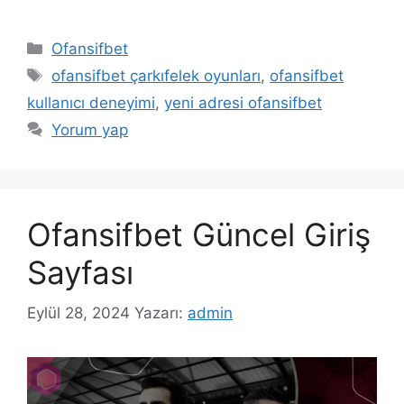
Kategoriler
Ofansifbet
Etiketler
ofansifbet çarkıfelek oyunları
,
ofansifbet
kullanıcı deneyimi
,
yeni adresi ofansifbet
Yorum yap
Ofansifbet Güncel Giriş
Sayfası
Eylül 28, 2024
Yazarı:
admin