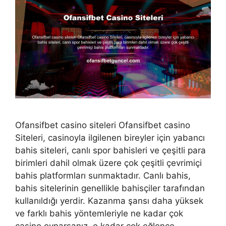
Ofansifbet casino siteleri Ofansifbet casino
Siteleri, casinoyla ilgilenen bireyler için yabancı
bahis siteleri, canlı spor bahisleri ve çeşitli para
birimleri dahil olmak üzere çok çeşitli çevrimiçi
bahis platformları sunmaktadır. Canlı bahis,
bahis sitelerinin genellikle bahisçiler tarafından
kullanıldığı yerdir. Kazanma şansı daha yüksek
ve farklı bahis yöntemleriyle ne kadar çok
casino oynarsanız, o kadar çok eğlence …