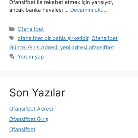
Ofansifbet ile rekabet etmek için yarışıyor,
ancak banka havalesi …
Devamını oku…
Kategoriler
Ofansifbet
Etiketler
ofansifbet bir bahis şirketidir
,
Ofansifbet
Güncel Giriş Adresi
,
yeni adresi ofansifbet
Yorum yap
Son Yazılar
Ofansifbet Adresi
Ofansifbet Giriş
Ofansifbet