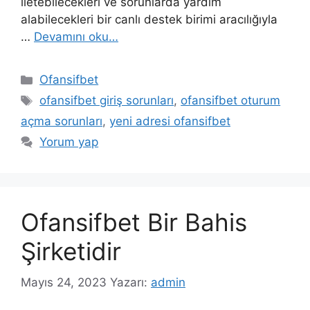
iletebilecekleri ve sorunlarda yardım
alabilecekleri bir canlı destek birimi aracılığıyla
…
Devamını oku…
Kategoriler
Ofansifbet
Etiketler
ofansifbet giriş sorunları
,
ofansifbet oturum
açma sorunları
,
yeni adresi ofansifbet
Yorum yap
Ofansifbet Bir Bahis
Şirketidir
Mayıs 24, 2023
Yazarı:
admin