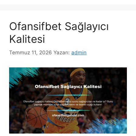
Ofansifbet Sağlayıcı
Kalitesi
Temmuz 11, 2026
Yazarı:
admin