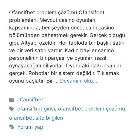
Ofansifbet problem çözümü Ofansifbet
problemleri. Mevcut casino oyunları
kapsamında, her şeyden önce, canlı casino
bölümünden bahsetmek gerekir. Gerçek olduğu
gibi. Altyapı özeldir. Her tabloda bir başlık satırı
ve bir veri satırı vardır. Kadın bayiler casino
personelinin bir parçası ve oyunları nasıl
oynayacağını biliyorlar. Oyundaki bazı insanlar
gerçek. Robotlar bir sistem değildir. Tıklamak
oyunu başlatır. Bir …
Devamını oku…
Kategoriler
Ofansifbet
Etiketler
ofansifbet girisi
,
ofansifbet problem çözümü
,
ofansifbet site bilgileri
Yorum yap