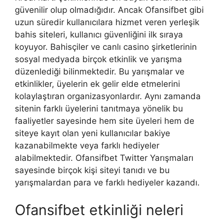
güvenilir olup olmadığıdır. Ancak Ofansifbet gibi
uzun süredir kullanıcılara hizmet veren yerleşik
bahis siteleri, kullanıcı güvenliğini ilk sıraya
koyuyor. Bahisçiler ve canlı casino şirketlerinin
sosyal medyada birçok etkinlik ve yarışma
düzenlediği bilinmektedir. Bu yarışmalar ve
etkinlikler, üyelerin ek gelir elde etmelerini
kolaylaştıran organizasyonlardır. Aynı zamanda
sitenin farklı üyelerini tanıtmaya yönelik bu
faaliyetler sayesinde hem site üyeleri hem de
siteye kayıt olan yeni kullanıcılar bakiye
kazanabilmekte veya farklı hediyeler
alabilmektedir. Ofansifbet Twitter Yarışmaları
sayesinde birçok kişi siteyi tanıdı ve bu
yarışmalardan para ve farklı hediyeler kazandı.
Ofansifbet etkinliği neleri