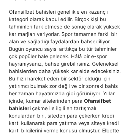
Ofansifbet bahisleri genellikle en kazançlı
kategori olarak kabul edilir. Birçok kişi bu
tahminleri fark etmese de sonuç olarak yüksek
kar marjları veriyorlar. Spor tamamen farklı bir
alan ve sağladığı faydalardan bahsediliyor.
Bugün oyuncu sayısı arttıkça bu tür tahminler
çok popüler hale gelecek. Hâlâ bir e-spor
hayranıysanız, bahse girebilirsiniz. Geleneksel
bahislerden daha yüksek kar elde edeceksiniz.
Bu hızlı hareket eden bir sektör olduğu için
yatırımcı bulmak zor değil ve bir sonraki bahis
her zaman hayatımızda gibi görünüyor. Yıllar
içinde, kumar sitelerinden para
Ofansifbet
bahisleri
çekme ile ilgili en tartışmalı
konulardan biri, siteden para çekerken kredi
kartı kullanarak para yatırma veya siteye kredi
kartı bilgilerini verme konusu olmuştur. Elbette