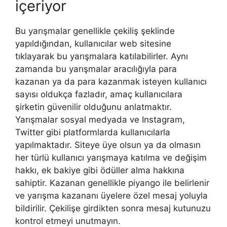
içeriyor
Bu yarışmalar genellikle çekiliş şeklinde
yapıldığından, kullanıcılar web sitesine
tıklayarak bu yarışmalara katılabilirler. Aynı
zamanda bu yarışmalar aracılığıyla para
kazanan ya da para kazanmak isteyen kullanıcı
sayısı oldukça fazladır, amaç kullanıcılara
şirketin güvenilir olduğunu anlatmaktır.
Yarışmalar sosyal medyada ve Instagram,
Twitter gibi platformlarda kullanıcılarla
yapılmaktadır. Siteye üye olsun ya da olmasın
her türlü kullanıcı yarışmaya katılma ve değişim
hakkı, ek bakiye gibi ödüller alma hakkına
sahiptir. Kazanan genellikle piyango ile belirlenir
ve yarışma kazananı üyelere özel mesaj yoluyla
bildirilir. Çekilişe girdikten sonra mesaj kutunuzu
kontrol etmeyi unutmayın.