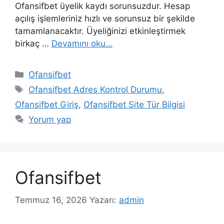
Ofansifbet üyelik kaydı sorunsuzdur. Hesap
açılış işlemleriniz hızlı ve sorunsuz bir şekilde
tamamlanacaktır. Üyeliğinizi etkinleştirmek
birkaç …
Devamını oku…
Kategoriler
Ofansifbet
Etiketler
Ofansifbet Adres Kontrol Durumu
,
Ofansifbet Giriş
,
Ofansifbet Site Tür Bilgisi
Yorum yap
Ofansifbet
Temmuz 16, 2026
Yazarı:
admin