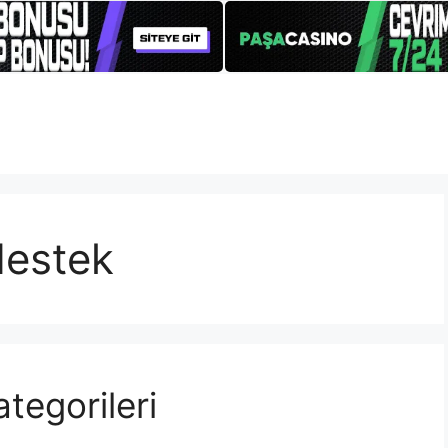
destek
tegorileri