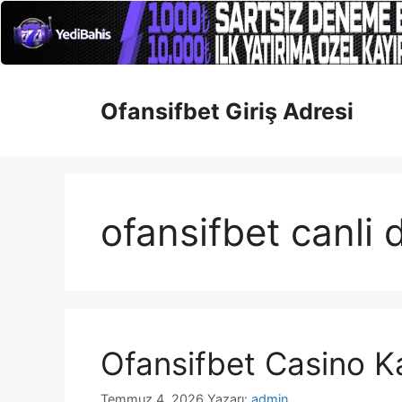
İçeriğe
atla
Ofansifbet Giriş Adresi
ofansifbet canli 
Ofansifbet Casino Ka
Temmuz 4, 2026
Yazarı:
admin