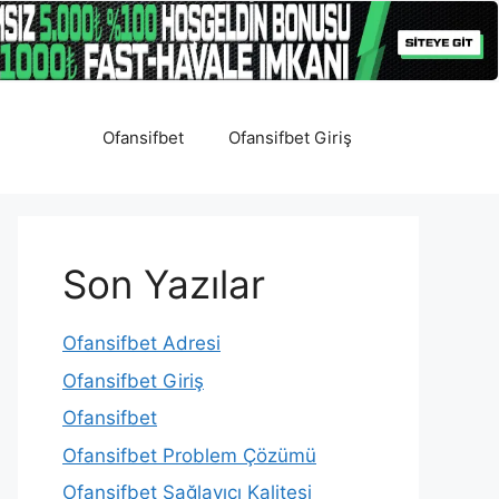
Ofansifbet
Ofansifbet Giriş
Son Yazılar
Ofansifbet Adresi
Ofansifbet Giriş
Ofansifbet
Ofansifbet Problem Çözümü
Ofansifbet Sağlayıcı Kalitesi