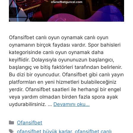
Ofansifbet canlı oyun oynamak canlı oyun
oynamanın birçok faydası vardır. Spor bahisleri
kategorisinde canlı oyun oynamak daha
keyiflidir. Dolayısıyla oyununuzun başlangıcı,
başlangıç ​​ve bitiş faktörleri tarafından belirlenir.
Bu dizi bir oyuncudur. Ofansifbet gibi canlı yayın
platformları en yeni hizmetleri bulabileceğiniz
yerdir. Ofansifbet saatleri ile herhangi bir engel
veya yardım olmadan birden fazla spora ayak
uydurabilirsiniz. …
Devamını oku…
Kategoriler
Ofansifbet
Etiketler
ofansifbet büyük karlar
,
ofansifbet canlı