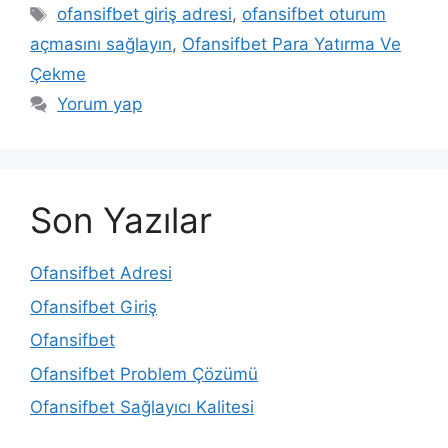
Etiketler
ofansifbet giriş adresi
,
ofansifbet oturum
açmasını sağlayın
,
Ofansifbet Para Yatırma Ve
Çekme
Yorum yap
Son Yazılar
Ofansifbet Adresi
Ofansifbet Giriş
Ofansifbet
Ofansifbet Problem Çözümü
Ofansifbet Sağlayıcı Kalitesi