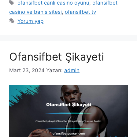
Etiketler
ofansifbet canlı casino oyunu
,
ofansifbet
casino ve bahis sitesi
,
ofansifbet tv
Yorum yap
Ofansifbet Şikayeti
Mart 23, 2024
Yazarı:
admin