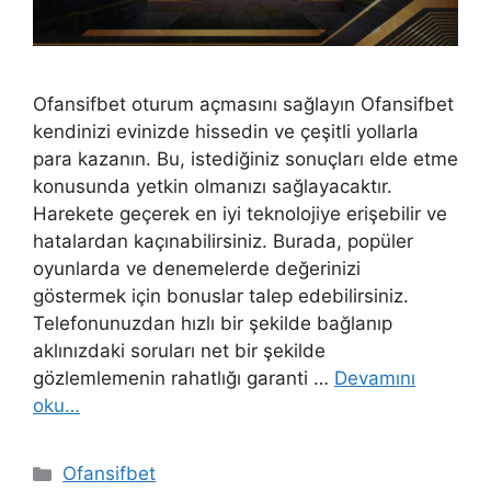
Ofansifbet oturum açmasını sağlayın Ofansifbet
kendinizi evinizde hissedin ve çeşitli yollarla
para kazanın. Bu, istediğiniz sonuçları elde etme
konusunda yetkin olmanızı sağlayacaktır.
Harekete geçerek en iyi teknolojiye erişebilir ve
hatalardan kaçınabilirsiniz. Burada, popüler
oyunlarda ve denemelerde değerinizi
göstermek için bonuslar talep edebilirsiniz.
Telefonunuzdan hızlı bir şekilde bağlanıp
aklınızdaki soruları net bir şekilde
gözlemlemenin rahatlığı garanti …
Devamını
oku…
Kategoriler
Ofansifbet