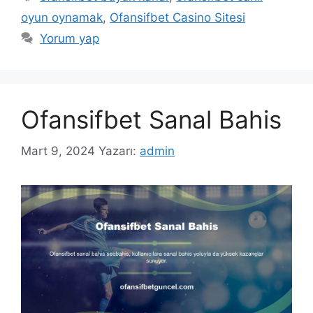
oyun oynamak
,
Ofansifbet Casino Sitesi
Yorum yap
Ofansifbet Sanal Bahis
Mart 9, 2024
Yazarı:
admin