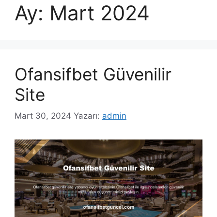
Ay:
Mart 2024
Ofansifbet Güvenilir
Site
Mart 30, 2024
Yazarı:
admin