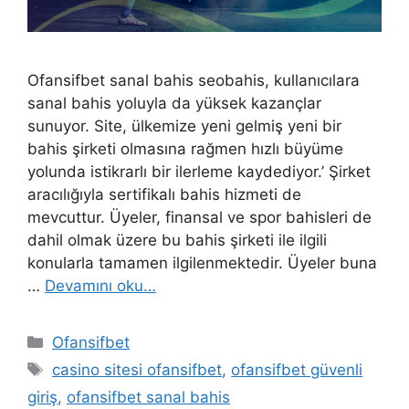
Ofansifbet sanal bahis seobahis, kullanıcılara
sanal bahis yoluyla da yüksek kazançlar
sunuyor. Site, ülkemize yeni gelmiş yeni bir
bahis şirketi olmasına rağmen hızlı büyüme
yolunda istikrarlı bir ilerleme kaydediyor.’ Şirket
aracılığıyla sertifikalı bahis hizmeti de
mevcuttur. Üyeler, finansal ve spor bahisleri de
dahil olmak üzere bu bahis şirketi ile ilgili
konularla tamamen ilgilenmektedir. Üyeler buna
…
Devamını oku…
Kategoriler
Ofansifbet
Etiketler
casino sitesi ofansifbet
,
ofansifbet güvenli
giriş
,
ofansifbet sanal bahis