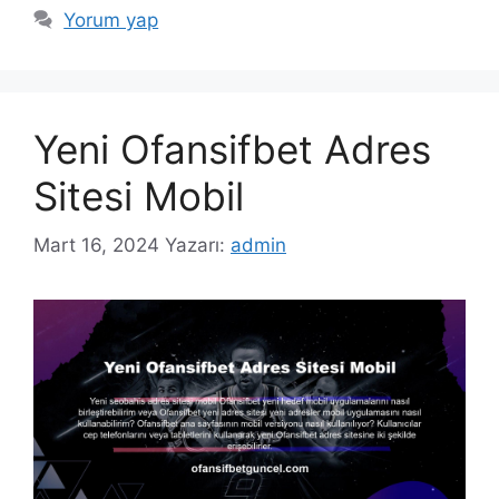
Yorum yap
Yeni Ofansifbet Adres
Sitesi Mobil
Mart 16, 2024
Yazarı:
admin