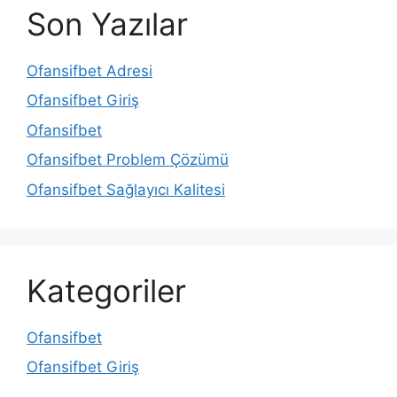
Son Yazılar
Ofansifbet Adresi
Ofansifbet Giriş
Ofansifbet
Ofansifbet Problem Çözümü
Ofansifbet Sağlayıcı Kalitesi
Kategoriler
Ofansifbet
Ofansifbet Giriş