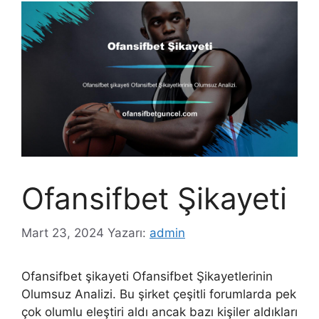
Ofansifbet Şikayeti
Mart 23, 2024
Yazarı:
admin
Ofansifbet şikayeti Ofansifbet Şikayetlerinin
Olumsuz Analizi. Bu şirket çeşitli forumlarda pek
çok olumlu eleştiri aldı ancak bazı kişiler aldıkları