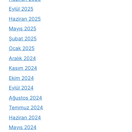
Eylül 2025
Haziran 2025
Mayıs 2025
Şubat 2025
Ocak 2025
Aralık 2024
Kasım 2024
Ekim 2024
Eylül 2024
Ağustos 2024
Temmuz 2024
Haziran 2024
Mayıs 2024