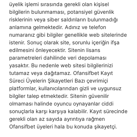
üyelik işlemi sırasında gerekli olan kişisel
bilgilerin bulunmaması, potansiyel güvenlik
risklerinin veya siber saldırıların bulunmadığı
anlamına gelmektedir. Adınız ve telefon
numaranız gibi bilgiler genellikle web sitelerinde
istenir. Sonuç olarak site, sorunlu içeriğin ifşa
edilmesini önleyecektir. Sitenin lisans
parametreleri dahilinde veri depolaması
yasaktır. Bu nedenle web sitesi bilgilerinizi
tutamaz veya dağıtamaz. Ofansifbet Kayıt
Süreci Üyelerin Şikayetleri Bazı çevrimiçi
platformlar, kullanıcılarından gizli ve uygunsuz
bilgiler talep etmektedir. Sitenin güvenilir
olmaması halinde oyuncu oynayanlar ciddi
sonuçlarla karşı karşıya kalabilir. Kayıt sürecinde
gerekli olan az sayıda ayrıntıya rağmen
Ofansifbet üyeleri hala bu konuda şikayetçi.