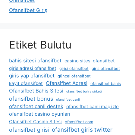
Ofansifbet
Ofansifbet Giriş
Etiket Bulutu
bahis sitesi ofansifbet
casino sitesi ofansifbet
giris adresi ofansifbet
girisi ofansifbet
giris ofansifbet
giris yap ofansifbet
güncel ofansifbet
Ofansifbet Adresi
kayit ofansifbet
ofansifbet bahis
Ofansifbet Bahis Sitesi
ofansifbet bahis şirketi
ofansifbet bonus
ofansifbet canli
ofansifbet canli destek
ofansifbet canli maç izle
ofansifbet casino oyunları
Ofansifbet Casino Sitesi
ofansifbet com
ofansifbet giris twitter
ofansifbet girisi