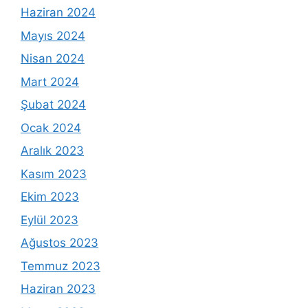
Haziran 2024
Mayıs 2024
Nisan 2024
Mart 2024
Şubat 2024
Ocak 2024
Aralık 2023
Kasım 2023
Ekim 2023
Eylül 2023
Ağustos 2023
Temmuz 2023
Haziran 2023