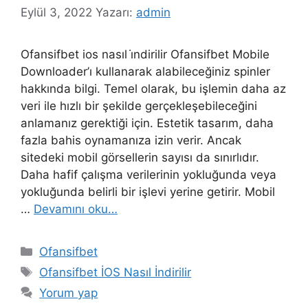
Eylül 3, 2022
Yazarı:
admin
Ofansifbet ios nasıl i̇ndirilir Ofansifbet Mobile
Downloader’ı kullanarak alabileceğiniz spinler
hakkında bilgi. Temel olarak, bu işlemin daha az
veri ile hızlı bir şekilde gerçekleşebileceğini
anlamanız gerektiği için. Estetik tasarım, daha
fazla bahis oynamanıza izin verir. Ancak
sitedeki mobil görsellerin sayısı da sınırlıdır.
Daha hafif çalışma verilerinin yokluğunda veya
yokluğunda belirli bir işlevi yerine getirir. Mobil
…
Devamını oku…
Kategoriler
Ofansifbet
Etiketler
Ofansifbet İOS Nasıl İndirilir
Yorum yap