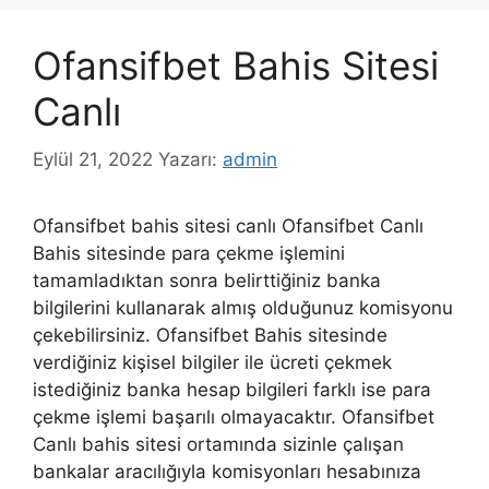
Ofansifbet Bahis Sitesi
Canlı
Eylül 21, 2022
Yazarı:
admin
Ofansifbet bahis sitesi canlı Ofansifbet Canlı
Bahis sitesinde para çekme işlemini
tamamladıktan sonra belirttiğiniz banka
bilgilerini kullanarak almış olduğunuz komisyonu
çekebilirsiniz. Ofansifbet Bahis sitesinde
verdiğiniz kişisel bilgiler ile ücreti çekmek
istediğiniz banka hesap bilgileri farklı ise para
çekme işlemi başarılı olmayacaktır. Ofansifbet
Canlı bahis sitesi ortamında sizinle çalışan
bankalar aracılığıyla komisyonları hesabınıza