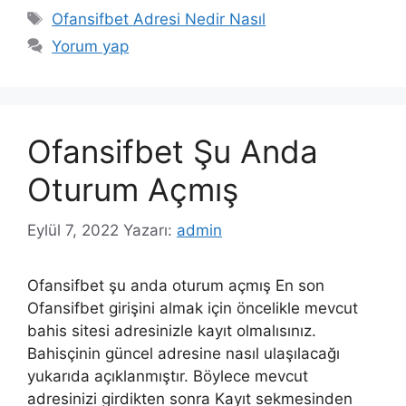
Etiketler
Ofansifbet Adresi Nedir Nasıl
Yorum yap
Ofansifbet Şu Anda
Oturum Açmış
Eylül 7, 2022
Yazarı:
admin
Ofansifbet şu anda oturum açmış En son
Ofansifbet girişini almak için öncelikle mevcut
bahis sitesi adresinizle kayıt olmalısınız.
Bahisçinin güncel adresine nasıl ulaşılacağı
yukarıda açıklanmıştır. Böylece mevcut
adresinizi girdikten sonra Kayıt sekmesinden