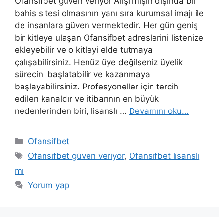
Ofansifbet güven veriyor Alışılmışın dışında bir
bahis sitesi olmasının yanı sıra kurumsal imajı ile
de insanlara güven vermektedir. Her gün geniş
bir kitleye ulaşan Ofansifbet adreslerini listenize
ekleyebilir ve o kitleyi elde tutmaya
çalışabilirsiniz. Henüz üye değilseniz üyelik
sürecini başlatabilir ve kazanmaya
başlayabilirsiniz. Profesyoneller için tercih
edilen kanaldır ve itibarının en büyük
nedenlerinden biri, lisanslı …
Devamını oku…
Kategoriler
Ofansifbet
Etiketler
Ofansifbet güven veriyor
,
Ofansifbet lisanslı
mı
Yorum yap