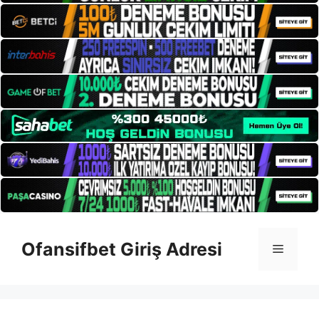
İçeriğe
atla
Ofansifbet Giriş Adresi
Menü