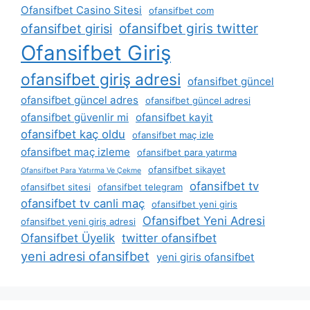
Ofansifbet Casino Sitesi
ofansifbet com
ofansifbet giris twitter
ofansifbet girisi
Ofansifbet Giriş
ofansifbet giriş adresi
ofansifbet güncel
ofansifbet güncel adres
ofansifbet güncel adresi
ofansifbet güvenlir mi
ofansifbet kayit
ofansifbet kaç oldu
ofansifbet maç izle
ofansifbet maç izleme
ofansifbet para yatırma
ofansifbet sikayet
Ofansifbet Para Yatırma Ve Çekme
ofansifbet tv
ofansifbet sitesi
ofansifbet telegram
ofansifbet tv canli maç
ofansifbet yeni giris
Ofansifbet Yeni Adresi
ofansifbet yeni giriş adresi
Ofansifbet Üyelik
twitter ofansifbet
yeni adresi ofansifbet
yeni giris ofansifbet