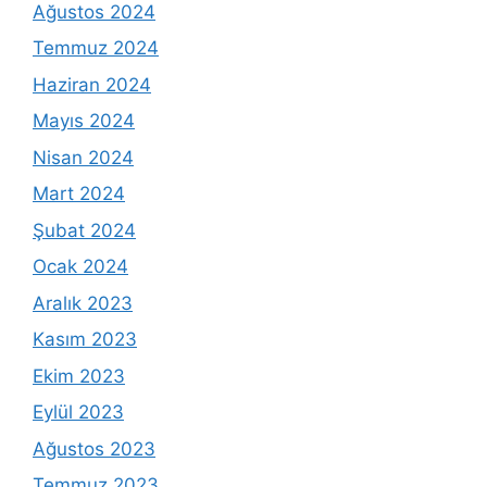
Ağustos 2024
Temmuz 2024
Haziran 2024
Mayıs 2024
Nisan 2024
Mart 2024
Şubat 2024
Ocak 2024
Aralık 2023
Kasım 2023
Ekim 2023
Eylül 2023
Ağustos 2023
Temmuz 2023