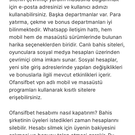
için e-posta adresinizi ve kullanıcı adınızı
kullanabilirsiniz. Başka departmanlar var. Para
yatırma, çekme ve bonus departmanları iyi
bilinmektedir. Whatsapp iletişim hattı, hem
mobil hem de masaüstü sürümlerinde bulunan
harika seçeneklerden biridir. Canlı bahis siteleri,
oyunculara sosyal medya hesapları üzerinden
çevrimiçi olma imkanı sunar. Sosyal hesaplar,
yeni site giriş adreslerinde yapılan değişiklikleri
ve bonuslarla ilgili mevcut etkinlikleri içerir.
Ofansifbet vpn adlı mobil ve masaüstü
programları kullanarak kısıtlı sitelere
erişebilirsiniz.
Ofansifbet hesabımı nasıl kapatırım? Bahis
şirketinin üyeleri istedikleri zaman hesaplarını
silebilir. Hesabı silmek için üyenin bakiyesini