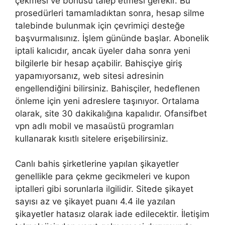
çekmesi ve bonusu talep etmesi gerekir. Bu
prosedürleri tamamladıktan sonra, hesap silme
talebinde bulunmak için çevrimiçi desteğe
başvurmalısınız. İşlem gününde başlar. Abonelik
iptali kalıcıdır, ancak üyeler daha sonra yeni
bilgilerle bir hesap açabilir. Bahisçiye giriş
yapamıyorsanız, web sitesi adresinin
engellendiğini bilirsiniz. Bahisçiler, hedeflenen
önleme için yeni adreslere taşınıyor. Ortalama
olarak, site 30 dakikalığına kapalıdır. Ofansifbet
vpn adlı mobil ve masaüstü programları
kullanarak kısıtlı sitelere erişebilirsiniz.
Canlı bahis şirketlerine yapılan şikayetler
genellikle para çekme gecikmeleri ve kupon
iptalleri gibi sorunlarla ilgilidir. Sitede şikayet
sayısı az ve şikayet puanı 4.4 ile yazılan
şikayetler hatasız olarak iade edilecektir. İletişim