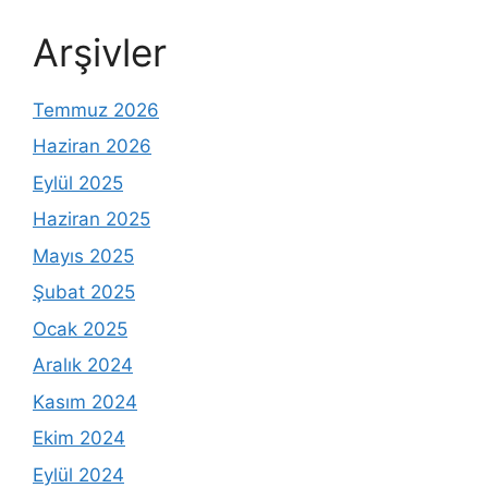
Arşivler
Temmuz 2026
Haziran 2026
Eylül 2025
Haziran 2025
Mayıs 2025
Şubat 2025
Ocak 2025
Aralık 2024
Kasım 2024
Ekim 2024
Eylül 2024