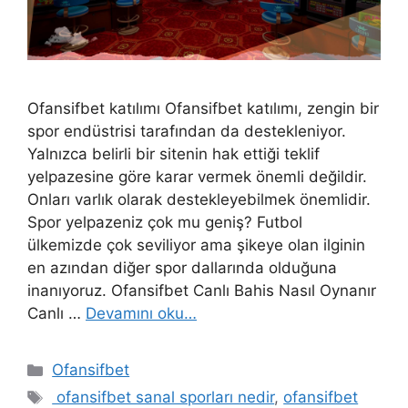
Ofansifbet katılımı Ofansifbet katılımı, zengin bir
spor endüstrisi tarafından da destekleniyor.
Yalnızca belirli bir sitenin hak ettiği teklif
yelpazesine göre karar vermek önemli değildir.
Onları varlık olarak destekleyebilmek önemlidir.
Spor yelpazeniz çok mu geniş? Futbol
ülkemizde çok seviliyor ama şikeye olan ilginin
en azından diğer spor dallarında olduğuna
inanıyoruz. Ofansifbet Canlı Bahis Nasıl Oynanır
Canlı …
Devamını oku…
Kategoriler
Ofansifbet
Etiketler
ofansifbet sanal sporları nedir
,
ofansifbet