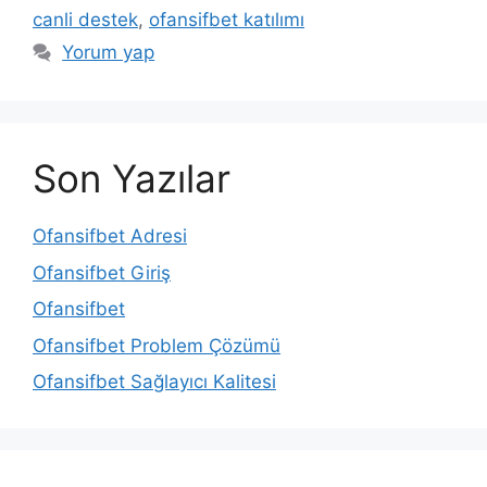
canli destek
,
ofansifbet katılımı
Yorum yap
Son Yazılar
Ofansifbet Adresi
Ofansifbet Giriş
Ofansifbet
Ofansifbet Problem Çözümü
Ofansifbet Sağlayıcı Kalitesi