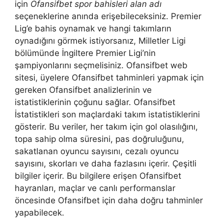
için
Ofansifbet spor bahisleri alan adı
seçeneklerine anında erişebileceksiniz. Premier
Lig’e bahis oynamak ve hangi takımların
oynadığını görmek istiyorsanız, Milletler Ligi
bölümünde İngiltere Premier Ligi’nin
şampiyonlarını seçmelisiniz. Ofansifbet web
sitesi, üyelere Ofansifbet tahminleri yapmak için
gereken Ofansifbet analizlerinin ve
istatistiklerinin çoğunu sağlar. Ofansifbet
İstatistikleri son maçlardaki takım istatistiklerini
gösterir. Bu veriler, her takım için gol olasılığını,
topa sahip olma süresini, pas doğruluğunu,
sakatlanan oyuncu sayısını, cezalı oyuncu
sayısını, skorları ve daha fazlasını içerir. Çeşitli
bilgiler içerir. Bu bilgilere erişen Ofansifbet
hayranları, maçlar ve canlı performanslar
öncesinde Ofansifbet için daha doğru tahminler
yapabilecek.