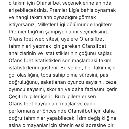
o takım için Ofansifbet seçeneklerine anında
erişebileceksiniz. Premier Lig’e bahis oynamak
ve hangi takımların oynadığını görmek
istiyorsanız, Milletler Ligi bölümünde İngiltere
Premier Ligi’nin şampiyonlarını seçmelisiniz.
Ofansifbet web sitesi, üyelere Ofansifbet
tahminleri yapmak için gereken Ofansifbet
analizlerinin ve istatistiklerinin çoğunu sağlar.
Ofansifbet İstatistikleri son maçlardaki takım
istatistiklerini gösterir. Bu veriler, her takım için
gol olasılığını, topa sahip olma süresini, pas
doğruluğunu, sakatlanan oyuncu sayısını, cezalı
oyuncu sayısını, skorları ve daha fazlasını içerir.
Çeşitli bilgiler içerir. Bu bilgilere erişen
Ofansifbet hayranları, maçlar ve canlı
performanslar öncesinde Ofansifbet için daha
doğru tahminler yapabilecek. İsim değişikliğine
aşina olmayanlar için sitenin eski adresine bir