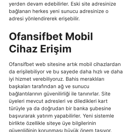
yerden devam edebilirler. Eski site adresinize
bağlanan herkes yeni sunucu adresinize o
adresi yönlendirerek erişebilir.
Ofansifbet Mobil
Cihaz Erişim
Ofansifbet web sitesine artık mobil cihazlardan
da erişilebiliyor ve bu sayede daha hızlı ve daha
iyi hizmet verebiliyoruz. Bahis meraklıları
başkaları tarafından ağ ve sunucu
bağlantılarının güvenilirliği ile tanınırlar. Site
üyeleri mevcut adresleri ve diledikleri kart
türüyle ya da doğrudan bir banka şubesine
başvurarak yatırım yapabilirler. Yeni sistemle
birlikte özellikle siteye üye bilgilerinin
güvenliğinin korunması büyük önem taşıyor.