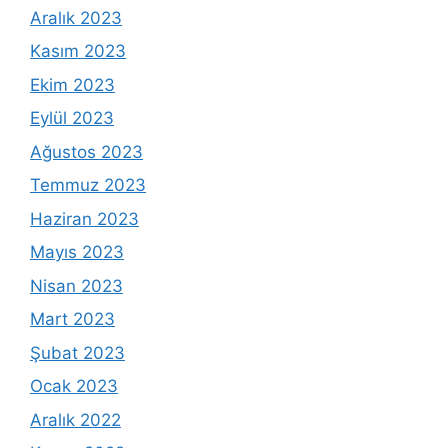
Aralık 2023
Kasım 2023
Ekim 2023
Eylül 2023
Ağustos 2023
Temmuz 2023
Haziran 2023
Mayıs 2023
Nisan 2023
Mart 2023
Şubat 2023
Ocak 2023
Aralık 2022