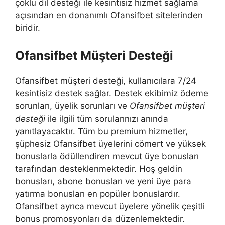
çoklu dil desteği ile kesintisiz hizmet sağlama
açısından en donanımlı Ofansifbet sitelerinden
biridir.
Ofansifbet Müşteri Desteği
Ofansifbet müşteri desteği, kullanıcılara 7/24
kesintisiz destek sağlar. Destek ekibimiz ödeme
sorunları, üyelik sorunları ve
Ofansifbet müşteri
desteği
ile ilgili tüm sorularınızı anında
yanıtlayacaktır. Tüm bu premium hizmetler,
şüphesiz Ofansifbet üyelerini cömert ve yüksek
bonuslarla ödüllendiren mevcut üye bonusları
tarafından desteklenmektedir. Hoş geldin
bonusları, abone bonusları ve yeni üye para
yatırma bonusları en popüler bonuslardır.
Ofansifbet ayrıca mevcut üyelere yönelik çeşitli
bonus promosyonları da düzenlemektedir.