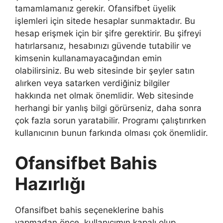
tamamlamanız gerekir. Ofansifbet üyelik
işlemleri için sitede hesaplar sunmaktadır. Bu
hesap erişmek için bir şifre gerektirir. Bu şifreyi
hatırlarsanız, hesabınızı güvende tutabilir ve
kimsenin kullanamayacağından emin
olabilirsiniz. Bu web sitesinde bir şeyler satın
alırken veya satarken verdiğiniz bilgiler
hakkında net olmak önemlidir. Web sitesinde
herhangi bir yanlış bilgi görürseniz, daha sonra
çok fazla sorun yaratabilir. Programı çalıştırırken
kullanıcının bunun farkında olması çok önemlidir.
Ofansifbet Bahis
Hazırlığı
Ofansifbet bahis seçeneklerine bahis
yapmadan önce, kullanıcımın kapalı olup