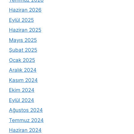
Haziran 2026
Eylül 2025
Haziran 2025
Mayıs 2025
Şubat 2025
Ocak 2025
Aralık 2024
Kasım 2024
Ekim 2024
Eylül 2024
Ağustos 2024
Temmuz 2024
Haziran 2024