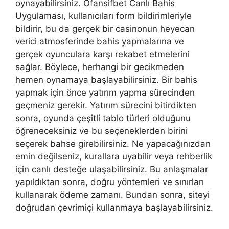
oynayabilirsiniz. Ofansifbet Canlı Bahis
Uygulaması, kullanıcıları form bildirimleriyle
bildirir, bu da gerçek bir casinonun heyecan
verici atmosferinde bahis yapmalarına ve
gerçek oyunculara karşı rekabet etmelerini
sağlar. Böylece, herhangi bir gecikmeden
hemen oynamaya başlayabilirsiniz. Bir bahis
yapmak için önce yatırım yapma sürecinden
geçmeniz gerekir. Yatırım sürecini bitirdikten
sonra, oyunda çeşitli tablo türleri olduğunu
öğreneceksiniz ve bu seçeneklerden birini
seçerek bahse girebilirsiniz. Ne yapacağınızdan
emin değilseniz, kurallara uyabilir veya rehberlik
için canlı desteğe ulaşabilirsiniz. Bu anlaşmalar
yapıldıktan sonra, doğru yöntemleri ve sınırları
kullanarak ödeme zamanı. Bundan sonra, siteyi
doğrudan çevrimiçi kullanmaya başlayabilirsiniz.