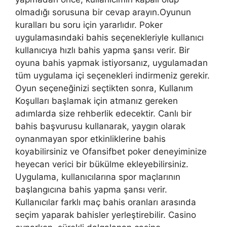
olmadığı sorusuna bir cevap arayın.Oyunun
kuralları bu soru için yararlıdır. Poker
uygulamasındaki bahis seçenekleriyle kullanıcı
kullanıcıya hızlı bahis yapma şansı verir. Bir
oyuna bahis yapmak istiyorsanız, uygulamadan
tüm uygulama içi seçenekleri indirmeniz gerekir.
Oyun seçeneğinizi seçtikten sonra, Kullanım
Koşulları başlamak için atmanız gereken
adımlarda size rehberlik edecektir. Canlı bir
bahis başvurusu kullanarak, yaygın olarak
oynanmayan spor etkinliklerine bahis
koyabilirsiniz ve Ofansifbet poker deneyiminize
heyecan verici bir bükülme ekleyebilirsiniz.
Uygulama, kullanıcılarına spor maçlarının
başlangıcına bahis yapma şansı verir.
Kullanıcılar farklı maç bahis oranları arasında
seçim yaparak bahisler yerleştirebilir. Casino