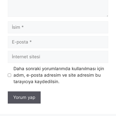
İsim
E-
posta
İnternet
sitesi
Daha sonraki yorumlarımda kullanılması için
adım, e-posta adresim ve site adresim bu
tarayıcıya kaydedilsin.