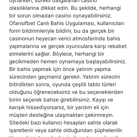
oynarken, sürekli dalgalanan casino
olasılıklarına dikkat edin. Bu şekilde, herhangi
bir sorun olmadan casino oynayabilirsiniz.
Ofansifbet Canlı Bahis Uygulaması, kullanıcıları
form bildirimleriyle bildirir, bu da gerçek bir
casinonun heyecan verici atmosferinde bahis
yapmalarına ve gerçek oyunculara karşı rekabet
etmelerini sağlar. Böylece, herhangi bir
gecikmeden hemen oynamaya başlayabilirsiniz.
Bir bahis yapmak için önce yatırım yapma
sürecinden geçmeniz gerekir. Yatırım sürecini
bitirdikten sonra, oyunda çeşitli tablo türleri
olduğunu öğreneceksiniz ve bu seçeneklerden
birini seçerek bahse girebilirsiniz. Kayıp ve
karışık hissediyorsanız, bir yardım eli için
müşteri desteğine ulaşmaktan çekinmeyin.
Sitedeki bazı kullanıcı hesapları sahte olarak
işaretlenir veya sahte olduğundan şüphelenilir.