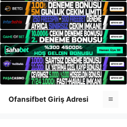
İçeriğe
atla
Ofansifbet Giriş Adresi
Menü