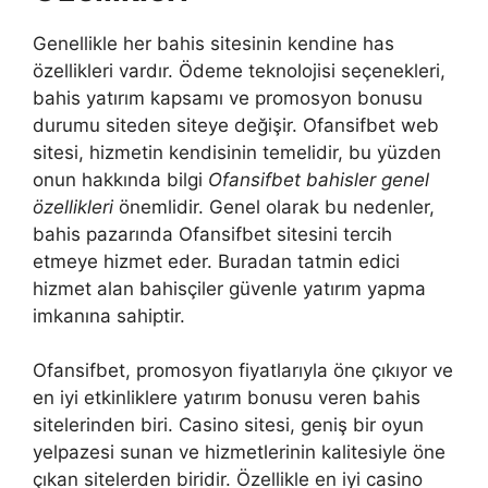
Genellikle her bahis sitesinin kendine has
özellikleri vardır. Ödeme teknolojisi seçenekleri,
bahis yatırım kapsamı ve promosyon bonusu
durumu siteden siteye değişir. Ofansifbet web
sitesi, hizmetin kendisinin temelidir, bu yüzden
onun hakkında bilgi
Ofansifbet bahisler genel
özellikleri
önemlidir. Genel olarak bu nedenler,
bahis pazarında Ofansifbet sitesini tercih
etmeye hizmet eder. Buradan tatmin edici
hizmet alan bahisçiler güvenle yatırım yapma
imkanına sahiptir.
Ofansifbet, promosyon fiyatlarıyla öne çıkıyor ve
en iyi etkinliklere yatırım bonusu veren bahis
sitelerinden biri. Casino sitesi, geniş bir oyun
yelpazesi sunan ve hizmetlerinin kalitesiyle öne
çıkan sitelerden biridir. Özellikle en iyi casino