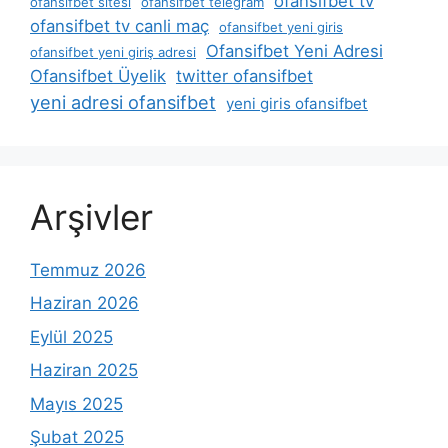
ofansifbet tv
ofansifbet sitesi
ofansifbet telegram
ofansifbet tv canli maç
ofansifbet yeni giris
Ofansifbet Yeni Adresi
ofansifbet yeni giriş adresi
Ofansifbet Üyelik
twitter ofansifbet
yeni adresi ofansifbet
yeni giris ofansifbet
Arşivler
Temmuz 2026
Haziran 2026
Eylül 2025
Haziran 2025
Mayıs 2025
Şubat 2025