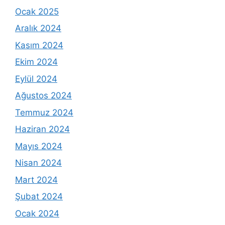
Ocak 2025
Aralık 2024
Kasım 2024
Ekim 2024
Eylül 2024
Ağustos 2024
Temmuz 2024
Haziran 2024
Mayıs 2024
Nisan 2024
Mart 2024
Şubat 2024
Ocak 2024