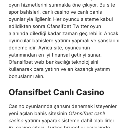
oyun hizmetlerini sunmakla öne çıkıyor. Bu site
spor bahisleri, canlı casino ve canlı bahis
oyunlarıyla ilgilenir. Her oyuncu sisteme kabul
edildikten sonra Ofansifbet Twitter oyun
alanında dilediği kadar zaman geçirebilir. Ancak
oyuncular bahislere yatırım yapmalı ve şanslarını
denemelidir. Ayrıca site, oyuncunun
yatırımından en iyi finansal getiriyi sunar.
Ofansifbet web bankacılığı teknolojisini
kullanarak para yatırın ve en kazançlı yatırım
bonuslarını alın.
Ofansifbet Canlı Casino
Casino oyunlarında şansını denemek isteyenler
yeni açılan bahis sitesinin
Ofansifbet canlı
casino
yatırım yaparak sisteme dahil olabilirler.
Bu casino sitesi, Türkçe hizmetler sayesinde