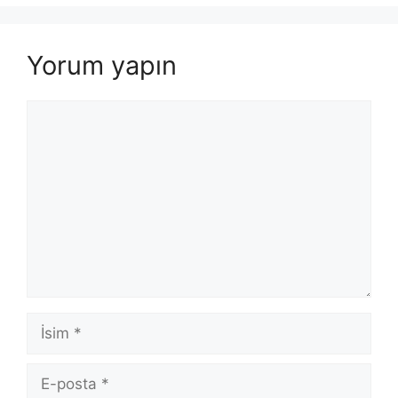
Yorum yapın
Yorum
İsim
E-
posta