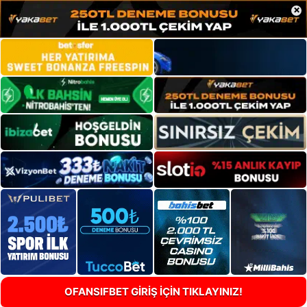
×
OFANSIFBET GİRİŞ İÇİN TIKLAYINIZ!