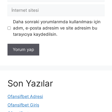
İnternet
sitesi
Daha sonraki yorumlarımda kullanılması için
adım, e-posta adresim ve site adresim bu
tarayıcıya kaydedilsin.
Son Yazılar
Ofansifbet Adresi
Ofansifbet Giriş