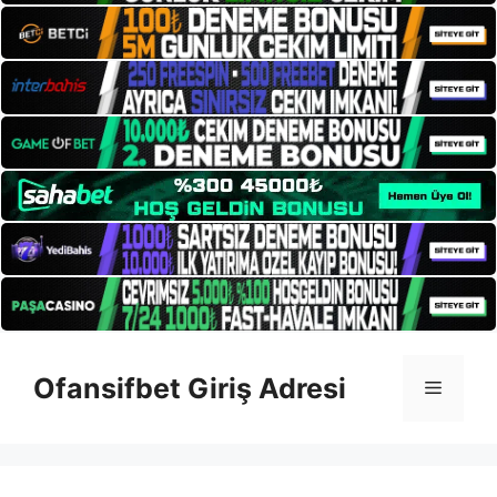
İçeriğe
atla
Ofansifbet Giriş Adresi
Menü