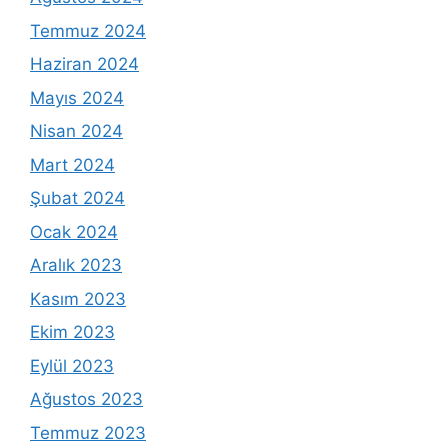
Temmuz 2024
Haziran 2024
Mayıs 2024
Nisan 2024
Mart 2024
Şubat 2024
Ocak 2024
Aralık 2023
Kasım 2023
Ekim 2023
Eylül 2023
Ağustos 2023
Temmuz 2023