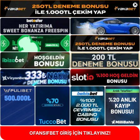
×
OFANSIFBET GİRİŞ İÇİN TIKLAYINIZ!