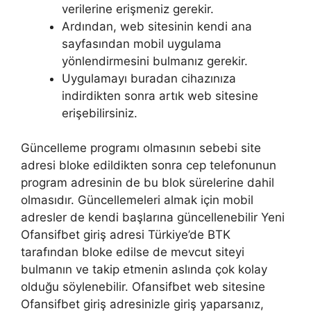
verilerine erişmeniz gerekir.
Ardından, web sitesinin kendi ana
sayfasından mobil uygulama
yönlendirmesini bulmanız gerekir.
Uygulamayı buradan cihazınıza
indirdikten sonra artık web sitesine
erişebilirsiniz.
Güncelleme programı olmasının sebebi site
adresi bloke edildikten sonra cep telefonunun
program adresinin de bu blok sürelerine dahil
olmasıdır. Güncellemeleri almak için mobil
adresler de kendi başlarına güncellenebilir Yeni
Ofansifbet giriş adresi Türkiye’de BTK
tarafından bloke edilse de mevcut siteyi
bulmanın ve takip etmenin aslında çok kolay
olduğu söylenebilir. Ofansifbet web sitesine
Ofansifbet giriş adresinizle giriş yaparsanız,