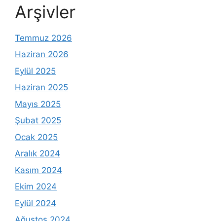
Arşivler
Temmuz 2026
Haziran 2026
Eylül 2025
Haziran 2025
Mayıs 2025
Şubat 2025
Ocak 2025
Aralık 2024
Kasım 2024
Ekim 2024
Eylül 2024
Ağustos 2024