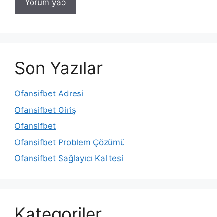
Son Yazılar
Ofansifbet Adresi
Ofansifbet Giriş
Ofansifbet
Ofansifbet Problem Çözümü
Ofansifbet Sağlayıcı Kalitesi
Kategoriler