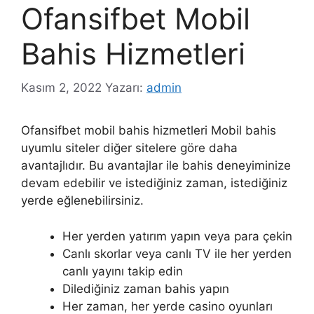
Ofansifbet Mobil
Bahis Hizmetleri
Kasım 2, 2022
Yazarı:
admin
Ofansifbet mobil bahis hizmetleri Mobil bahis
uyumlu siteler diğer sitelere göre daha
avantajlıdır. Bu avantajlar ile bahis deneyiminize
devam edebilir ve istediğiniz zaman, istediğiniz
yerde eğlenebilirsiniz.
Her yerden yatırım yapın veya para çekin
Canlı skorlar veya canlı TV ile her yerden
canlı yayını takip edin
Dilediğiniz zaman bahis yapın
Her zaman, her yerde casino oyunları