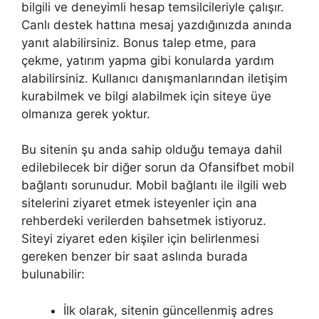
bilgili ve deneyimli hesap temsilcileriyle çalışır.
Canlı destek hattına mesaj yazdığınızda anında
yanıt alabilirsiniz. Bonus talep etme, para
çekme, yatırım yapma gibi konularda yardım
alabilirsiniz. Kullanıcı danışmanlarından iletişim
kurabilmek ve bilgi alabilmek için siteye üye
olmanıza gerek yoktur.
Bu sitenin şu anda sahip olduğu temaya dahil
edilebilecek bir diğer sorun da Ofansifbet mobil
bağlantı sorunudur. Mobil bağlantı ile ilgili web
sitelerini ziyaret etmek isteyenler için ana
rehberdeki verilerden bahsetmek istiyoruz.
Siteyi ziyaret eden kişiler için belirlenmesi
gereken benzer bir saat aslında burada
bulunabilir:
İlk olarak, sitenin güncellenmiş adres