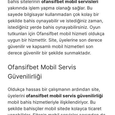
bahis sitelerinin
ofansifbet mobil servisleri
yakınında işlem yapma olanağı sağlar. Bu
sayede bilgisayar kullanmadan çok kolay bir
şekilde bahis oynayabilir ve istediğiniz zaman,
istediğiniz yerde bahis oynayabilirsiniz. Oyun
tutkunları için Ofansifbet mobil hizmeti oldukça
uygun bir hizmettir. Site, üyelerine son derece
güvenilir ve kapsamlı mobil hizmetleri son
derece güvenilir bir şekilde sunmaktadır.
Ofansifbet Mobil Servis
Güvenilirliği
Oldukça hassas bir çalışmanın ardından site,
üyelerini
ofansifbet mobil servis güvenilirliği
mobil bahis hizmetleriyle ilişkilendiriyor. Bu
şekilde bahisçiler mobil sitede kolayca ticaret