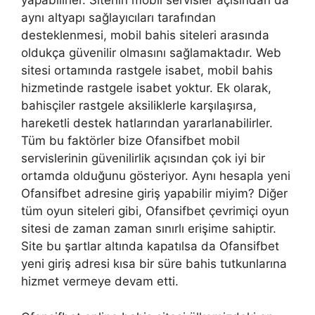
yapabilirler. Sitenin mobil servisler açısından da
aynı altyapı sağlayıcıları tarafından
desteklenmesi, mobil bahis siteleri arasında
oldukça güvenilir olmasını sağlamaktadır. Web
sitesi ortamında rastgele isabet, mobil bahis
hizmetinde rastgele isabet yoktur. Ek olarak,
bahisçiler rastgele aksiliklerle karşılaşırsa,
hareketli destek hatlarından yararlanabilirler.
Tüm bu faktörler bize Ofansifbet mobil
servislerinin güvenilirlik açısından çok iyi bir
ortamda olduğunu gösteriyor. Aynı hesapla yeni
Ofansifbet adresine giriş yapabilir miyim? Diğer
tüm oyun siteleri gibi, Ofansifbet çevrimiçi oyun
sitesi de zaman zaman sınırlı erişime sahiptir.
Site bu şartlar altında kapatılsa da Ofansifbet
yeni giriş adresi kısa bir süre bahis tutkunlarına
hizmet vermeye devam etti.