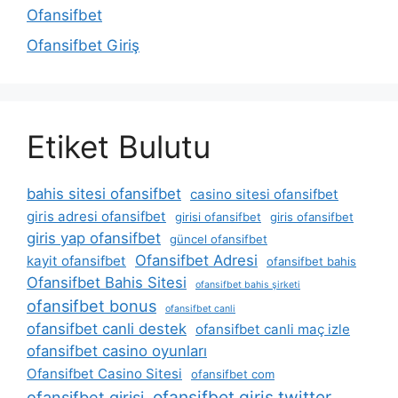
Ofansifbet
Ofansifbet Giriş
Etiket Bulutu
bahis sitesi ofansifbet
casino sitesi ofansifbet
giris adresi ofansifbet
girisi ofansifbet
giris ofansifbet
giris yap ofansifbet
güncel ofansifbet
Ofansifbet Adresi
kayit ofansifbet
ofansifbet bahis
Ofansifbet Bahis Sitesi
ofansifbet bahis şirketi
ofansifbet bonus
ofansifbet canli
ofansifbet canli destek
ofansifbet canli maç izle
ofansifbet casino oyunları
Ofansifbet Casino Sitesi
ofansifbet com
ofansifbet giris twitter
ofansifbet girisi