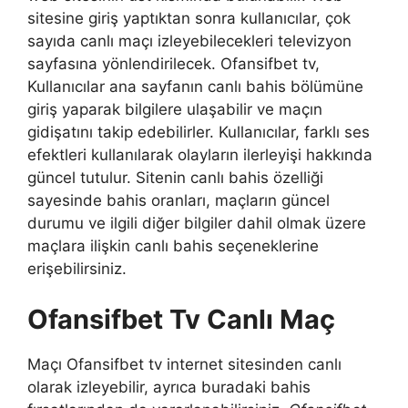
sitesine giriş yaptıktan sonra kullanıcılar, çok
sayıda canlı maçı izleyebilecekleri televizyon
sayfasına yönlendirilecek. Ofansifbet tv,
Kullanıcılar ana sayfanın canlı bahis bölümüne
giriş yaparak bilgilere ulaşabilir ve maçın
gidişatını takip edebilirler. Kullanıcılar, farklı ses
efektleri kullanılarak olayların ilerleyişi hakkında
güncel tutulur. Sitenin canlı bahis özelliği
sayesinde bahis oranları, maçların güncel
durumu ve ilgili diğer bilgiler dahil olmak üzere
maçlara ilişkin canlı bahis seçeneklerine
erişebilirsiniz.
Ofansifbet Tv Canlı Maç
Maçı Ofansifbet tv internet sitesinden canlı
olarak izleyebilir, ayrıca buradaki bahis