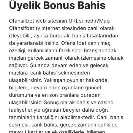
Üyelik Bonus Bahis
Ofansifbet web sitesinin URL’si nedir?Maçı
Ofansifbet tv internet sitesinden canlı olarak
izleyebilir, ayrıca buradaki bahis fırsatlarından
da yararlanabilirsiniz. Ofansifbet canlı maç
özelliği, kullanıcıların farklı spor branşlarındaki
maçları gerçek zamanlı olarak izlemesine olanak
sağlıyor. Şu anda devam eden ve gelecek
maçlara ‘canlı bahis’ sekmesinden
ulaşabilirsiniz. Yaklaşan oyunlar hakkında
bilgilere, devam eden oyunların güncel
durumuna ve en son oranlara buradan
ulaşabilirsiniz. Sonuç olarak bahis ve casino
faaliyetleriyle uğraşan bireyler daha doğru
tahminlerin karşılığını alabilmektedir. Canlı bahis
sekmesi, canlı bahis, gerçek zamanlı bahisler,
mevcut kartlar ve ek özelliklerle ilgilenen