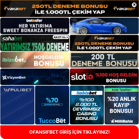
×
OFANSIFBET GİRİŞ İÇİN TIKLAYINIZ!