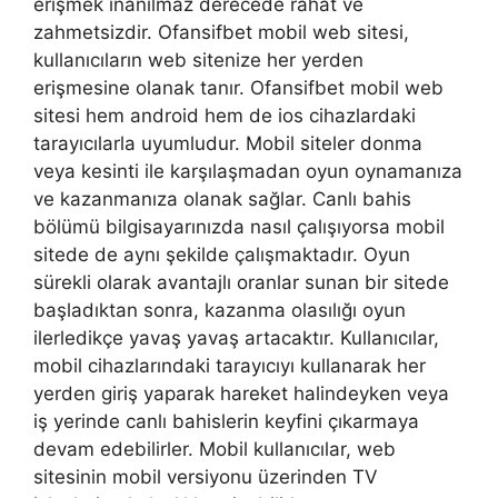
erişmek inanılmaz derecede rahat ve
zahmetsizdir. Ofansifbet mobil web sitesi,
kullanıcıların web sitenize her yerden
erişmesine olanak tanır. Ofansifbet mobil web
sitesi hem android hem de ios cihazlardaki
tarayıcılarla uyumludur. Mobil siteler donma
veya kesinti ile karşılaşmadan oyun oynamanıza
ve kazanmanıza olanak sağlar. Canlı bahis
bölümü bilgisayarınızda nasıl çalışıyorsa mobil
sitede de aynı şekilde çalışmaktadır. Oyun
sürekli olarak avantajlı oranlar sunan bir sitede
başladıktan sonra, kazanma olasılığı oyun
ilerledikçe yavaş yavaş artacaktır. Kullanıcılar,
mobil cihazlarındaki tarayıcıyı kullanarak her
yerden giriş yaparak hareket halindeyken veya
iş yerinde canlı bahislerin keyfini çıkarmaya
devam edebilirler. Mobil kullanıcılar, web
sitesinin mobil versiyonu üzerinden TV