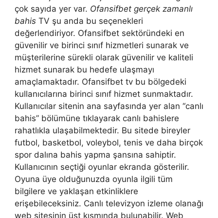
çok sayıda yer var.
Ofansifbet gerçek zamanlı
bahis
TV şu anda bu seçenekleri
değerlendiriyor. Ofansifbet sektöründeki en
güvenilir ve birinci sınıf hizmetleri sunarak ve
müşterilerine sürekli olarak güvenilir ve kaliteli
hizmet sunarak bu hedefe ulaşmayı
amaçlamaktadır. Ofansifbet tv bu bölgedeki
kullanıcılarına birinci sınıf hizmet sunmaktadır.
Kullanıcılar sitenin ana sayfasında yer alan “canlı
bahis” bölümüne tıklayarak canlı bahislere
rahatlıkla ulaşabilmektedir. Bu sitede bireyler
futbol, ​​basketbol, ​​voleybol, tenis ve daha birçok
spor dalına bahis yapma şansına sahiptir.
Kullanıcının seçtiği oyunlar ekranda gösterilir.
Oyuna üye olduğunuzda oyunla ilgili tüm
bilgilere ve yaklaşan etkinliklere
erişebileceksiniz. Canlı televizyon izleme olanağı
web sitesinin üst kısmında bulunabilir. Web