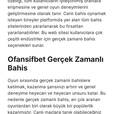
özelliği, tüm kullanıcıların iyileştirilmiş oranlara
erişmesine ve genel oyun deneyimlerini
geliştirmesine olanak tanır. Canlı bahis oynamak
isteyen bireyler platformda yer alan tüm bahis
sitelerinden yararlanarak bu fırsattan
yararlanabilirler. Bu web sitesi kullanıcılara çok
çeşitli endüstriler için gerçek zamanlı bahis
seçenekleri sunar.
Ofansifbet Gerçek Zamanlı
Bahis
Oyun sırasında gerçek zamanlı bahislere
katılmak, kazanma şansınızı artırır ve genel
deneyime heyecan ve heyecan unsuru katar. Bu
nedenle gerçek zamanlı bahis, en çok aranan
oyunlardan biri olarak büyük bir popülerlik
kazanmıştır. Canlı maçlara tanık olabileceğiniz