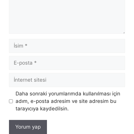
İsim
E-
posta
İnternet
sitesi
Daha sonraki yorumlarımda kullanılması için
adım, e-posta adresim ve site adresim bu
tarayıcıya kaydedilsin.