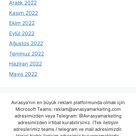
Aralık 2022
Kasım 2022
Ekim 2022
Eylül 2022
Ağustos 2022
Temmuz 2022
Haziran 2022
Mayıs 2022
Avrasya'nın en büyük reklam platformunda olmak için
Microsoft Teams:
reklam@avrasyamarketing.com
adresimizden veya Telegram: @Avrasyamarketing
adresimizden irtibat kurabilirsiniz. (Tek iletişim
adreslerimiz teams / telegram ve mail adresimizdir.
Harici hiçbir iletişim adresimiz bulunmamaktadır.