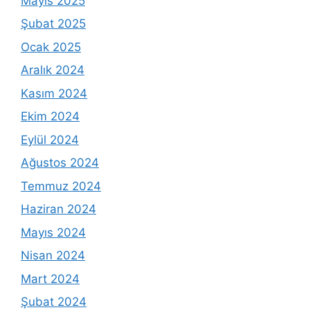
Mayıs 2025
Şubat 2025
Ocak 2025
Aralık 2024
Kasım 2024
Ekim 2024
Eylül 2024
Ağustos 2024
Temmuz 2024
Haziran 2024
Mayıs 2024
Nisan 2024
Mart 2024
Şubat 2024