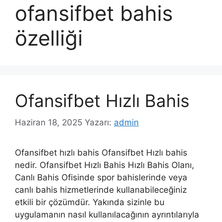
ofansifbet bahis
özelliği
Ofansifbet Hızlı Bahis
Haziran 18, 2025
Yazarı:
admin
Ofansifbet hızlı bahis Ofansifbet Hızlı bahis
nedir. Ofansifbet Hızlı Bahis Hızlı Bahis Olanı,
Canlı Bahis Ofisinde spor bahislerinde veya
canlı bahis hizmetlerinde kullanabileceğiniz
etkili bir çözümdür. Yakında sizinle bu
uygulamanın nasıl kullanılacağının ayrıntılarıyla