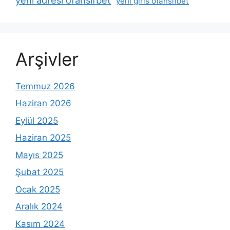
yeni giris ofansifbet
Arşivler
Temmuz 2026
Haziran 2026
Eylül 2025
Haziran 2025
Mayıs 2025
Şubat 2025
Ocak 2025
Aralık 2024
Kasım 2024