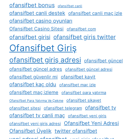
ofansifbet bonus
ofansifbet canli
ofansifbet canli destek
ofansifbet canli maç izle
ofansifbet casino oyunları
Ofansifbet Casino Sitesi
ofansifbet com
ofansifbet giris twitter
ofansifbet girisi
Ofansifbet Giriş
ofansifbet giriş adresi
ofansifbet güncel
ofansifbet güncel adres
ofansifbet güncel adresi
ofansifbet güvenlir mi
ofansifbet kayit
ofansifbet kaç oldu
ofansifbet maç izle
ofansifbet maç izleme
ofansifbet para yatırma
ofansifbet sikayet
Ofansifbet Para Yatırma Ve Çekme
ofansifbet tv
ofansifbet sitesi
ofansifbet telegram
ofansifbet tv canli maç
ofansifbet yeni giris
Ofansifbet Yeni Adresi
ofansifbet yeni giriş adresi
Ofansifbet Üyelik
twitter ofansifbet
yeni adresi ofansifbet