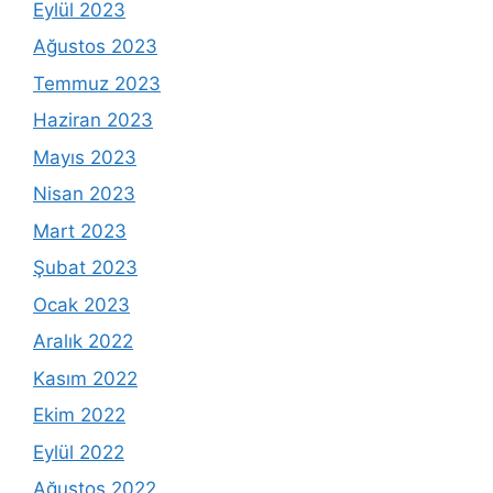
Eylül 2023
Ağustos 2023
Temmuz 2023
Haziran 2023
Mayıs 2023
Nisan 2023
Mart 2023
Şubat 2023
Ocak 2023
Aralık 2022
Kasım 2022
Ekim 2022
Eylül 2022
Ağustos 2022