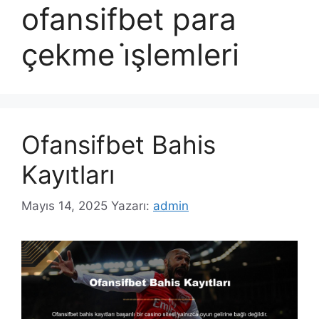
ofansifbet para
çekme i̇şlemleri
Ofansifbet Bahis
Kayıtları
Mayıs 14, 2025
Yazarı:
admin