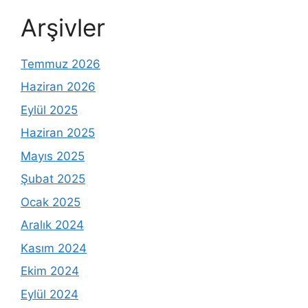
Arşivler
Temmuz 2026
Haziran 2026
Eylül 2025
Haziran 2025
Mayıs 2025
Şubat 2025
Ocak 2025
Aralık 2024
Kasım 2024
Ekim 2024
Eylül 2024