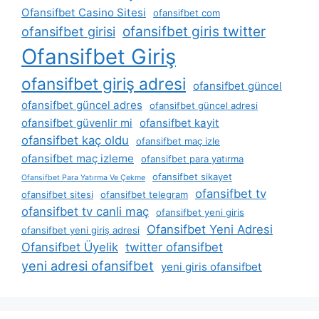
Ofansifbet Casino Sitesi
ofansifbet com
ofansifbet giris twitter
ofansifbet girisi
Ofansifbet Giriş
ofansifbet giriş adresi
ofansifbet güncel
ofansifbet güncel adres
ofansifbet güncel adresi
ofansifbet güvenlir mi
ofansifbet kayit
ofansifbet kaç oldu
ofansifbet maç izle
ofansifbet maç izleme
ofansifbet para yatırma
ofansifbet sikayet
Ofansifbet Para Yatırma Ve Çekme
ofansifbet tv
ofansifbet sitesi
ofansifbet telegram
ofansifbet tv canli maç
ofansifbet yeni giris
Ofansifbet Yeni Adresi
ofansifbet yeni giriş adresi
Ofansifbet Üyelik
twitter ofansifbet
yeni adresi ofansifbet
yeni giris ofansifbet