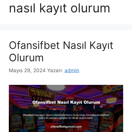
nasıl kayıt olurum
Ofansifbet Nasıl Kayıt
Olurum
Mayıs 29, 2024
Yazarı:
admin