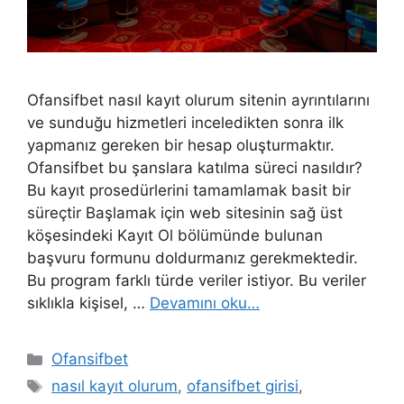
Ofansifbet nasıl kayıt olurum sitenin ayrıntılarını
ve sunduğu hizmetleri inceledikten sonra ilk
yapmanız gereken bir hesap oluşturmaktır.
Ofansifbet bu şanslara katılma süreci nasıldır?
Bu kayıt prosedürlerini tamamlamak basit bir
süreçtir Başlamak için web sitesinin sağ üst
köşesindeki Kayıt Ol bölümünde bulunan
başvuru formunu doldurmanız gerekmektedir.
Bu program farklı türde veriler istiyor. Bu veriler
sıklıkla kişisel, …
Devamını oku…
Kategoriler
Ofansifbet
Etiketler
nasıl kayıt olurum
,
ofansifbet girisi
,