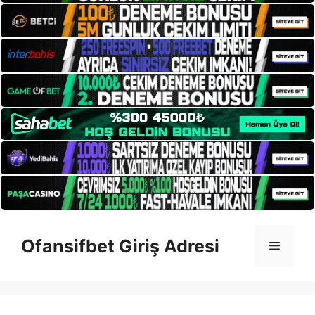
İçeriğe
atla
Ofansifbet Giriş Adresi
Menü