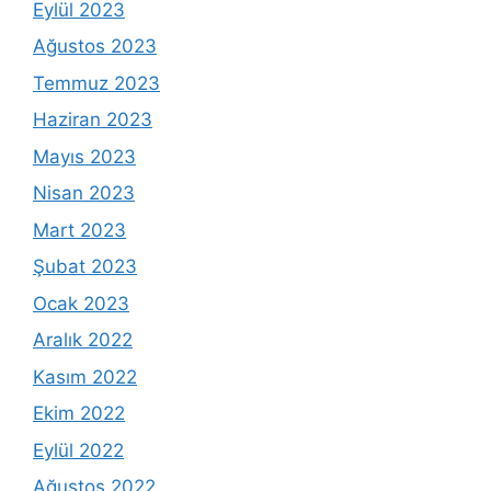
Eylül 2023
Ağustos 2023
Temmuz 2023
Haziran 2023
Mayıs 2023
Nisan 2023
Mart 2023
Şubat 2023
Ocak 2023
Aralık 2022
Kasım 2022
Ekim 2022
Eylül 2022
Ağustos 2022