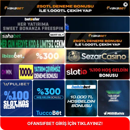
×
OFANSIFBET GİRİŞ İÇİN TIKLAYINIZ!