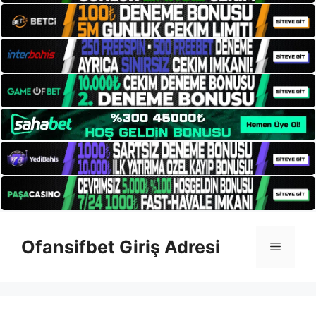
İçeriğe
atla
Ofansifbet Giriş Adresi
Menü