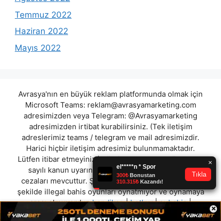
Temmuz 2022
Haziran 2022
Mayıs 2022
Avrasya'nın en büyük reklam platformunda olmak için
Microsoft Teams:
reklam@avrasyamarketing.com
adresimizden veya Telegram: @Avrasyamarketing
adresimizden irtibat kurabilirsiniz. (Tek iletişim
adreslerimiz teams / telegram ve mail adresimizdir.
Harici hiçbir iletişim adresimiz bulunmamaktadır.
Lütfen itibar etmeyiniz.) Türkiye yasalarına göre 7258
sayılı kanun uyarınca yasa dışı bahis oynamanın
cezaları mevcuttur. Şu an bulunduğunuz site hiç bir
şekilde illegal bahis oyunları oynatmıyor ve oynamaya
aracı olmuyordur.
handikap
|
betkur
|
eubahis
|
×
wins2bet
|
neobet
|
bahsegel
|
fitcas
|
maksibet