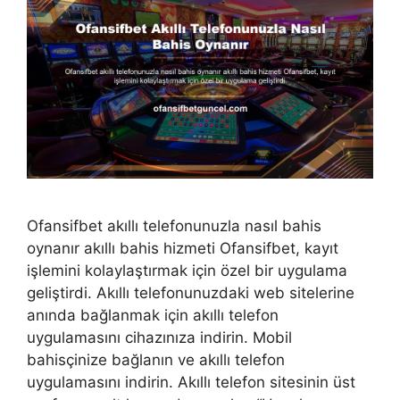
Ofansifbet akıllı telefonunuzla nasıl bahis
oynanır akıllı bahis hizmeti Ofansifbet, kayıt
işlemini kolaylaştırmak için özel bir uygulama
geliştirdi. Akıllı telefonunuzdaki web sitelerine
anında bağlanmak için akıllı telefon
uygulamasını cihazınıza indirin. Mobil
bahisçinize bağlanın ve akıllı telefon
uygulamasını indirin. Akıllı telefon sitesinin üst