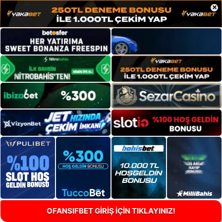
×
OFANSIFBET GİRİŞ İÇİN TIKLAYINIZ!