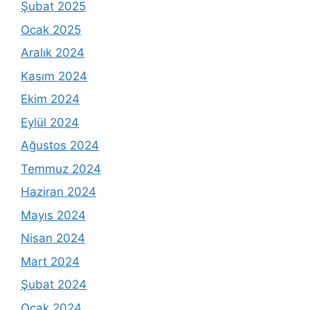
Şubat 2025
Ocak 2025
Aralık 2024
Kasım 2024
Ekim 2024
Eylül 2024
Ağustos 2024
Temmuz 2024
Haziran 2024
Mayıs 2024
Nisan 2024
Mart 2024
Şubat 2024
Ocak 2024