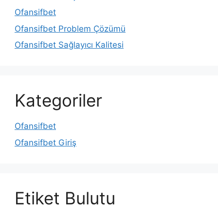
Ofansifbet
Ofansifbet Problem Çözümü
Ofansifbet Sağlayıcı Kalitesi
Kategoriler
Ofansifbet
Ofansifbet Giriş
Etiket Bulutu