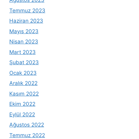
Ağustos 2023
Temmuz 2023
Haziran 2023
Mayıs 2023
Nisan 2023
Mart 2023
Şubat 2023
Ocak 2023
Aralık 2022
Kasım 2022
Ekim 2022
Eylül 2022
Ağustos 2022
Temmuz 2022