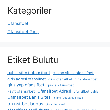
Kategoriler
Ofansifbet
Ofansifbet Giriş
Etiket Bulutu
bahis sitesi ofansifbet
casino sitesi ofansifbet
giris adresi ofansifbet
girisi ofansifbet
giris ofansifbet
giris yap ofansifbet
güncel ofansifbet
Ofansifbet Adresi
kayit ofansifbet
ofansifbet bahis
Ofansifbet Bahis Sitesi
ofansifbet bahis şirketi
ofansifbet bonus
ofansifbet canli
ofansifbet canli destek