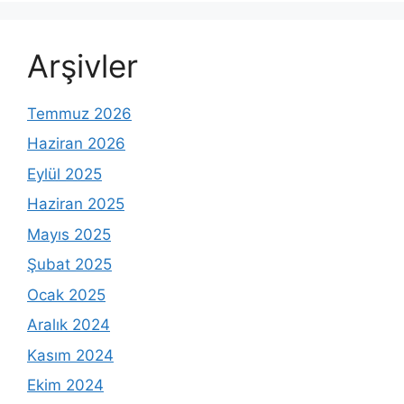
Arşivler
Temmuz 2026
Haziran 2026
Eylül 2025
Haziran 2025
Mayıs 2025
Şubat 2025
Ocak 2025
Aralık 2024
Kasım 2024
Ekim 2024