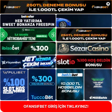
×
OFANSIFBET GİRİŞ İÇİN TIKLAYINIZ!