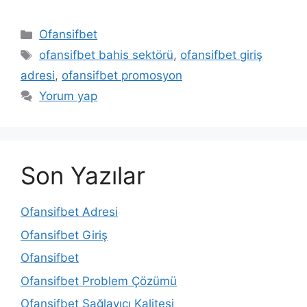
Kategoriler
Ofansifbet
Etiketler
ofansifbet bahis sektörü
,
ofansifbet giriş
adresi
,
ofansifbet promosyon
Yorum yap
Son Yazılar
Ofansifbet Adresi
Ofansifbet Giriş
Ofansifbet
Ofansifbet Problem Çözümü
Ofansifbet Sağlayıcı Kalitesi