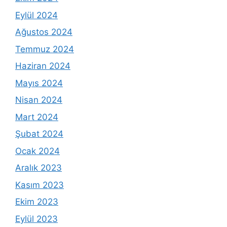
Eylül 2024
Ağustos 2024
Temmuz 2024
Haziran 2024
Mayıs 2024
Nisan 2024
Mart 2024
Şubat 2024
Ocak 2024
Aralık 2023
Kasım 2023
Ekim 2023
Eylül 2023