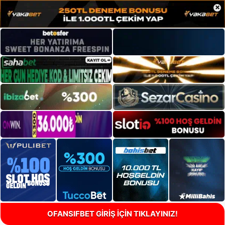
×
OFANSIFBET GİRİŞ İÇİN TIKLAYINIZ!