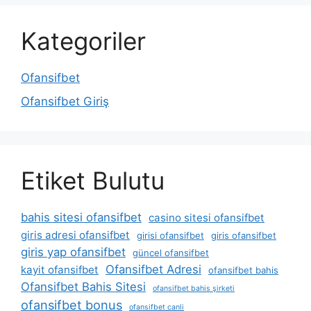
Kategoriler
Ofansifbet
Ofansifbet Giriş
Etiket Bulutu
bahis sitesi ofansifbet
casino sitesi ofansifbet
giris adresi ofansifbet
girisi ofansifbet
giris ofansifbet
giris yap ofansifbet
güncel ofansifbet
Ofansifbet Adresi
kayit ofansifbet
ofansifbet bahis
Ofansifbet Bahis Sitesi
ofansifbet bahis şirketi
ofansifbet bonus
ofansifbet canli