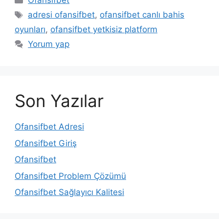
Ofansifbet
Etiketler
adresi ofansifbet
,
ofansifbet canlı bahis
oyunları
,
ofansifbet yetkisiz platform
Yorum yap
Son Yazılar
Ofansifbet Adresi
Ofansifbet Giriş
Ofansifbet
Ofansifbet Problem Çözümü
Ofansifbet Sağlayıcı Kalitesi