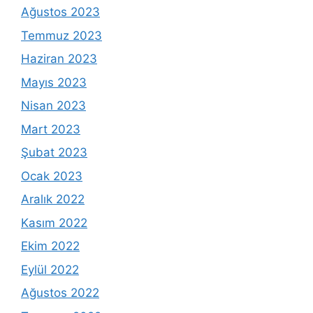
Ağustos 2023
Temmuz 2023
Haziran 2023
Mayıs 2023
Nisan 2023
Mart 2023
Şubat 2023
Ocak 2023
Aralık 2022
Kasım 2022
Ekim 2022
Eylül 2022
Ağustos 2022