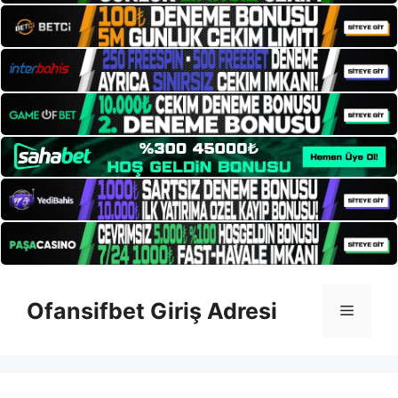
İçeriğe
atla
Ofansifbet Giriş Adresi
Menü