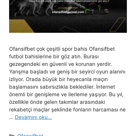
Ofansifbet çok çeşitli spor bahis Ofansifbet
futbol bahislerine bir göz atın. Burası
gezegendeki en güvenli ve korunan yerdir.
Yarışma başladı ve geniş bir seyirci oyun alanını
izliyor. Orada büyük bir heyecanla maçın
başlamasını sabırsızlıkla beklediler. İnternet
önemli bir genişleme ve ilerleme yaşıyor. Bu yıl,
özellikle önde gelen takımlar arasındaki
rekabetçi maçlar şeklinde fonların harcaması ne
…
Devamını oku…
Kategoriler