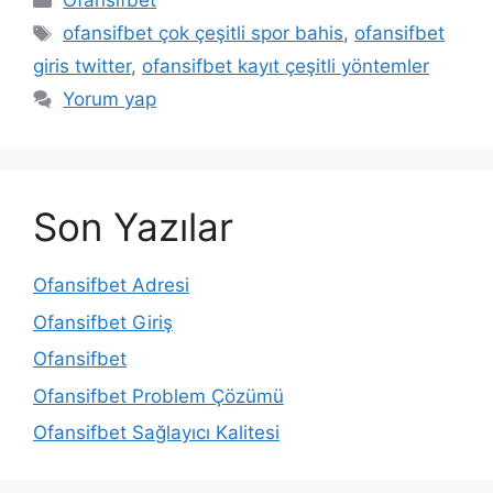
Ofansifbet
Etiketler
ofansifbet çok çeşitli spor bahis
,
ofansifbet
giris twitter
,
ofansifbet kayıt çeşitli yöntemler
Yorum yap
Son Yazılar
Ofansifbet Adresi
Ofansifbet Giriş
Ofansifbet
Ofansifbet Problem Çözümü
Ofansifbet Sağlayıcı Kalitesi