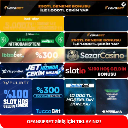
×
OFANSIFBET GİRİŞ İÇİN TIKLAYINIZ!