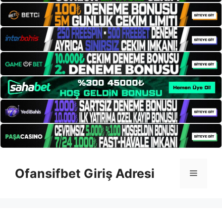
İçeriğe
atla
Ofansifbet Giriş Adresi
Menü