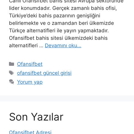
Canlı Ofansifbet bahis sitesi Avrupa sektöründe
lider konumdadır. Gerçek zamanlı bahis ofisi,
Türkiye’deki bahis pazarının genişliğini
belirlemekte ve o zamandan beri ülkemizde
Türkçe alternatifleri ile yayın yapmaktadır.
Ofansifbet bahis sitesi ülkemizdeki bahis
alternatifleri …
Devamını oku…
Kategoriler
Ofansifbet
Etiketler
ofansifbet güncel girişi
Yorum yap
Son Yazılar
Ofansifbet Adresi