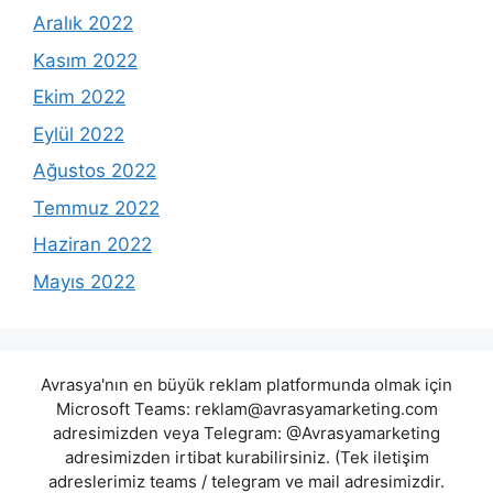
Aralık 2022
Kasım 2022
Ekim 2022
Eylül 2022
Ağustos 2022
Temmuz 2022
Haziran 2022
Mayıs 2022
Avrasya'nın en büyük reklam platformunda olmak için
Microsoft Teams:
reklam@avrasyamarketing.com
adresimizden veya Telegram: @Avrasyamarketing
adresimizden irtibat kurabilirsiniz. (Tek iletişim
adreslerimiz teams / telegram ve mail adresimizdir.