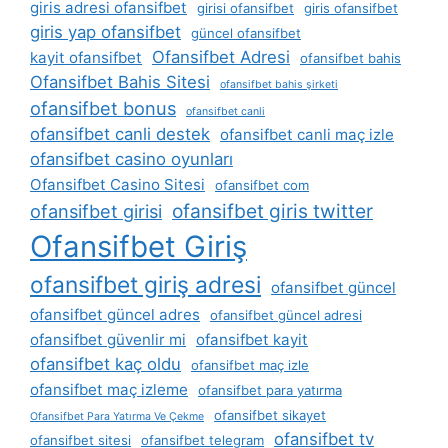
giris adresi ofansifbet
girisi ofansifbet
giris ofansifbet
giris yap ofansifbet
güncel ofansifbet
Ofansifbet Adresi
kayit ofansifbet
ofansifbet bahis
Ofansifbet Bahis Sitesi
ofansifbet bahis şirketi
ofansifbet bonus
ofansifbet canli
ofansifbet canli destek
ofansifbet canli maç izle
ofansifbet casino oyunları
Ofansifbet Casino Sitesi
ofansifbet com
ofansifbet giris twitter
ofansifbet girisi
Ofansifbet Giriş
ofansifbet giriş adresi
ofansifbet güncel
ofansifbet güncel adres
ofansifbet güncel adresi
ofansifbet güvenlir mi
ofansifbet kayit
ofansifbet kaç oldu
ofansifbet maç izle
ofansifbet maç izleme
ofansifbet para yatırma
ofansifbet sikayet
Ofansifbet Para Yatırma Ve Çekme
ofansifbet tv
ofansifbet sitesi
ofansifbet telegram