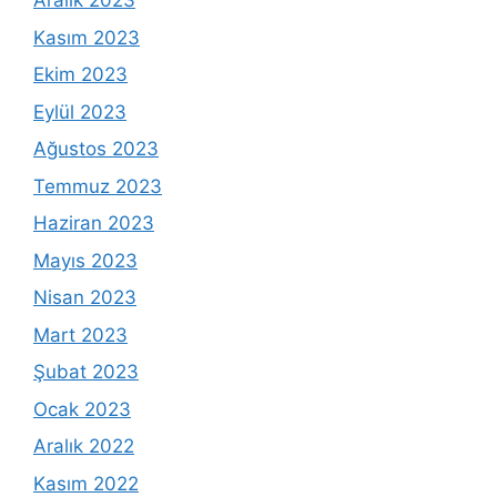
Aralık 2023
Kasım 2023
Ekim 2023
Eylül 2023
Ağustos 2023
Temmuz 2023
Haziran 2023
Mayıs 2023
Nisan 2023
Mart 2023
Şubat 2023
Ocak 2023
Aralık 2022
Kasım 2022