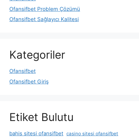
Ofansifbet Problem Çözümü
Ofansifbet Sağlayıcı Kalitesi
Kategoriler
Ofansifbet
Ofansifbet Giriş
Etiket Bulutu
bahis sitesi ofansifbet
casino sitesi ofansifbet