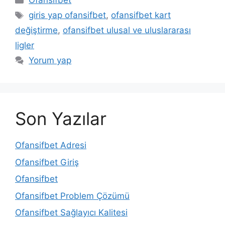
Ofansifbet
Etiketler
giris yap ofansifbet
,
ofansifbet kart
değiştirme
,
ofansifbet ulusal ve uluslararası
ligler
Yorum yap
Son Yazılar
Ofansifbet Adresi
Ofansifbet Giriş
Ofansifbet
Ofansifbet Problem Çözümü
Ofansifbet Sağlayıcı Kalitesi