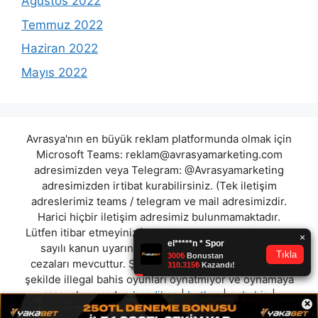
Ağustos 2022
Temmuz 2022
Haziran 2022
Mayıs 2022
Avrasya'nın en büyük reklam platformunda olmak için
Microsoft Teams:
reklam@avrasyamarketing.com
adresimizden veya Telegram: @Avrasyamarketing
adresimizden irtibat kurabilirsiniz. (Tek iletişim
adreslerimiz teams / telegram ve mail adresimizdir.
Harici hiçbir iletişim adresimiz bulunmamaktadır.
Lütfen itibar etmeyiniz.) Türkiye yasalarına göre 7258
sayılı kanun uyarınca yasa dışı bahis oynamanın
cezaları mevcuttur. Şu an bulunduğunuz site hiç bir
şekilde illegal bahis oyunları oynatmıyor ve oynamaya
aracı olmuyordur.
handikap
|
betkur
|
eubahis
|
×
wins2bet
|
neobet
|
bahsegel
|
fitcas
|
maksibet