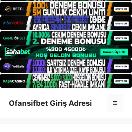
İçeriğe
atla
Ofansifbet Giriş Adresi
Menü