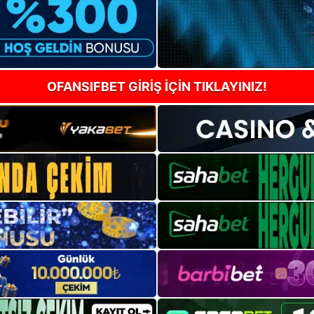
OFANSIFBET GİRİŞ İÇİN TIKLAYINIZ!