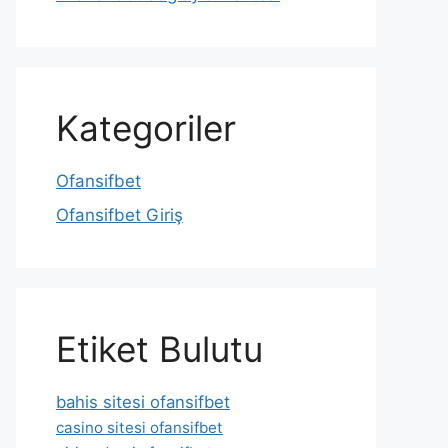
Kategoriler
Ofansifbet
Ofansifbet Giriş
Etiket Bulutu
bahis sitesi ofansifbet
casino sitesi ofansifbet