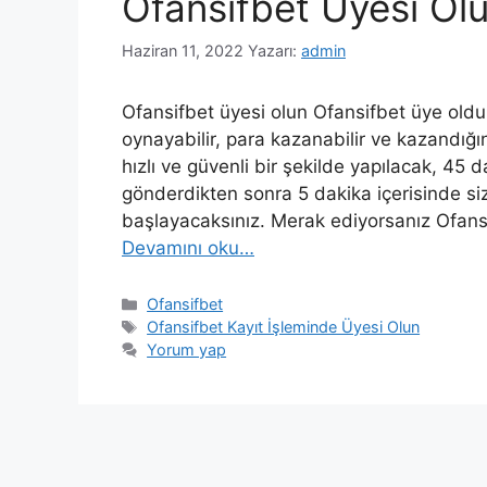
Ofansifbet Üyesi Ol
Haziran 11, 2022
Yazarı:
admin
Ofansifbet üyesi olun Ofansifbet üye olduk
oynayabilir, para kazanabilir ve kazandığın
hızlı ve güvenli bir şekilde yapılacak, 45
gönderdikten sonra 5 dakika içerisinde siz
başlayacaksınız. Merak ediyorsanız Ofansif
Devamını oku…
Kategoriler
Ofansifbet
Etiketler
Ofansifbet Kayıt İşleminde Üyesi Olun
Yorum yap