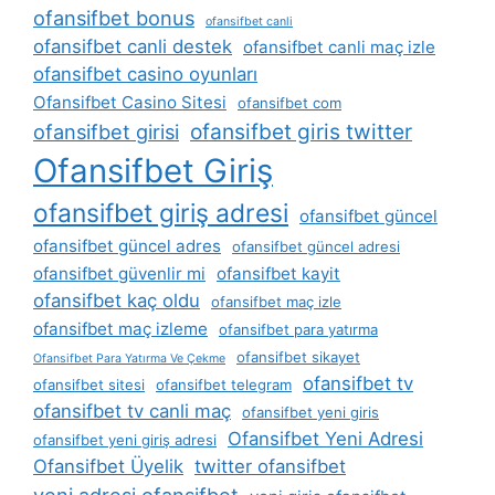
ofansifbet bonus
ofansifbet canli
ofansifbet canli destek
ofansifbet canli maç izle
ofansifbet casino oyunları
Ofansifbet Casino Sitesi
ofansifbet com
ofansifbet giris twitter
ofansifbet girisi
Ofansifbet Giriş
ofansifbet giriş adresi
ofansifbet güncel
ofansifbet güncel adres
ofansifbet güncel adresi
ofansifbet güvenlir mi
ofansifbet kayit
ofansifbet kaç oldu
ofansifbet maç izle
ofansifbet maç izleme
ofansifbet para yatırma
ofansifbet sikayet
Ofansifbet Para Yatırma Ve Çekme
ofansifbet tv
ofansifbet sitesi
ofansifbet telegram
ofansifbet tv canli maç
ofansifbet yeni giris
Ofansifbet Yeni Adresi
ofansifbet yeni giriş adresi
Ofansifbet Üyelik
twitter ofansifbet
yeni adresi ofansifbet