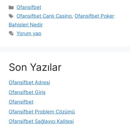
Kategoriler
Ofansifbet
Etiketler
Ofansifbet Canlı Casino
,
Ofansifbet Poker
Bahisleri Nedir
Yorum yap
Son Yazılar
Ofansifbet Adresi
Ofansifbet Giriş
Ofansifbet
Ofansifbet Problem Çözümü
Ofansifbet Sağlayıcı Kalitesi