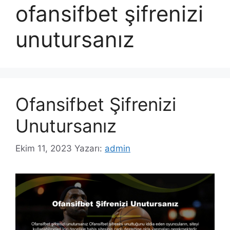
ofansifbet şifrenizi
unutursanız
Ofansifbet Şifrenizi
Unutursanız
Ekim 11, 2023
Yazarı:
admin