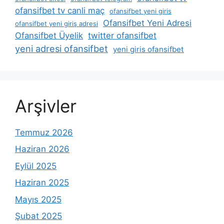
ofansifbet tv canli maç
ofansifbet yeni giris
Ofansifbet Yeni Adresi
ofansifbet yeni giriş adresi
Ofansifbet Üyelik
twitter ofansifbet
yeni adresi ofansifbet
yeni giris ofansifbet
Arşivler
Temmuz 2026
Haziran 2026
Eylül 2025
Haziran 2025
Mayıs 2025
Şubat 2025