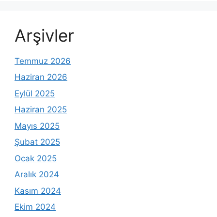
Arşivler
Temmuz 2026
Haziran 2026
Eylül 2025
Haziran 2025
Mayıs 2025
Şubat 2025
Ocak 2025
Aralık 2024
Kasım 2024
Ekim 2024