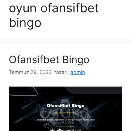
oyun ofansifbet
bingo
Ofansifbet Bingo
Temmuz 29, 2023
Yazarı:
admin