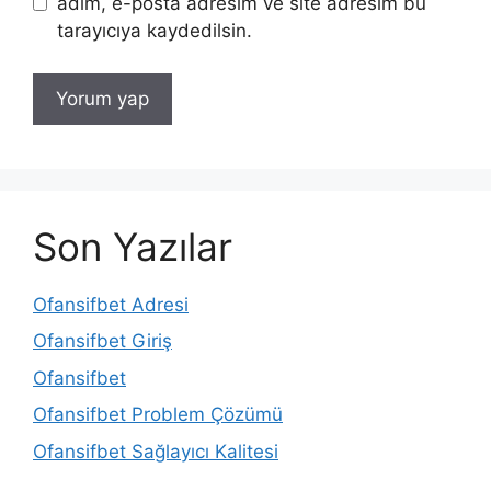
adım, e-posta adresim ve site adresim bu
tarayıcıya kaydedilsin.
Son Yazılar
Ofansifbet Adresi
Ofansifbet Giriş
Ofansifbet
Ofansifbet Problem Çözümü
Ofansifbet Sağlayıcı Kalitesi