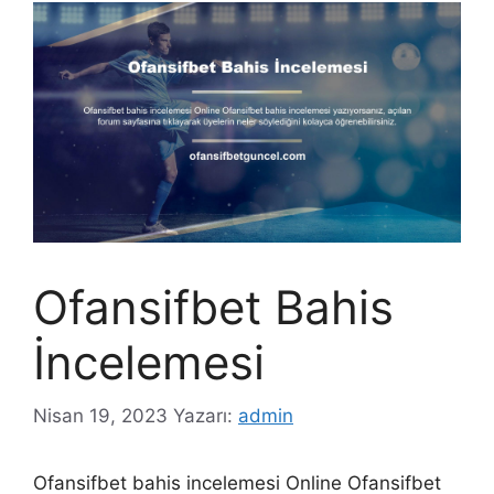
Ofansifbet Bahis
İncelemesi
Nisan 19, 2023
Yazarı:
admin
Ofansifbet bahis incelemesi Online Ofansifbet