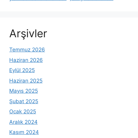
Arşivler
Temmuz 2026
Haziran 2026
Eylül 2025
Haziran 2025
Mayıs 2025
Şubat 2025
Ocak 2025
Aralık 2024
Kasım 2024