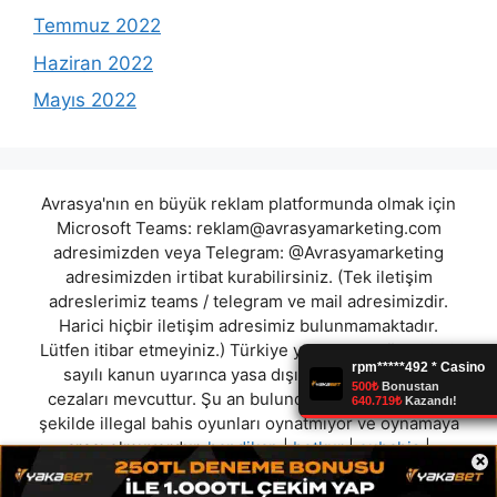
Temmuz 2022
Haziran 2022
Mayıs 2022
Avrasya'nın en büyük reklam platformunda olmak için
Microsoft Teams:
reklam@avrasyamarketing.com
adresimizden veya Telegram: @Avrasyamarketing
adresimizden irtibat kurabilirsiniz. (Tek iletişim
adreslerimiz teams / telegram ve mail adresimizdir.
Harici hiçbir iletişim adresimiz bulunmamaktadır.
Lütfen itibar etmeyiniz.) Türkiye yasalarına göre 7258
sayılı kanun uyarınca yasa dışı bahis oynamanın
cezaları mevcuttur. Şu an bulunduğunuz site hiç bir
şekilde illegal bahis oyunları oynatmıyor ve oynamaya
aracı olmuyordur.
handikap
|
betkur
|
eubahis
|
×
wins2bet
|
neobet
|
bahsegel
|
fitcas
|
maksibet