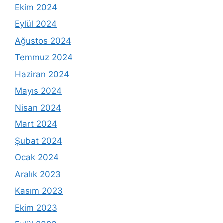
Ekim 2024
Eylül 2024
Ağustos 2024
Temmuz 2024
Haziran 2024
Mayıs 2024
Nisan 2024
Mart 2024
Şubat 2024
Ocak 2024
Aralık 2023
Kasım 2023
Ekim 2023