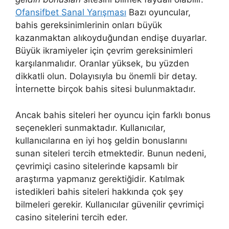
Ofansifbet Sanal Yarışması
Bazı oyuncular,
bahis gereksinimlerinin onları büyük
kazanmaktan alıkoyduğundan endişe duyarlar.
Büyük ikramiyeler için çevrim gereksinimleri
karşılanmalıdır. Oranlar yüksek, bu yüzden
dikkatli olun. Dolayısıyla bu önemli bir detay.
İnternette birçok bahis sitesi bulunmaktadır.
Ancak bahis siteleri her oyuncu için farklı bonus
seçenekleri sunmaktadır. Kullanıcılar,
kullanıcılarına en iyi hoş geldin bonuslarını
sunan siteleri tercih etmektedir. Bunun nedeni,
çevrimiçi casino sitelerinde kapsamlı bir
araştırma yapmanız gerektiğidir. Katılmak
istedikleri bahis siteleri hakkında çok şey
bilmeleri gerekir. Kullanıcılar güvenilir çevrimiçi
casino sitelerini tercih eder.