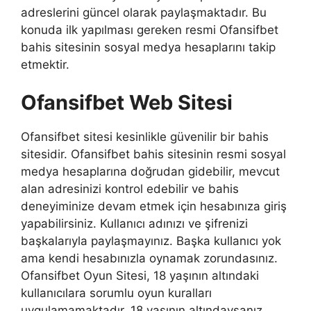
adreslerini güncel olarak paylaşmaktadır. Bu
konuda ilk yapılması gereken resmi Ofansifbet
bahis sitesinin sosyal medya hesaplarını takip
etmektir.
Ofansifbet Web Sitesi
Ofansifbet sitesi kesinlikle güvenilir bir bahis
sitesidir. Ofansifbet bahis sitesinin resmi sosyal
medya hesaplarına doğrudan gidebilir, mevcut
alan adresinizi kontrol edebilir ve bahis
deneyiminize devam etmek için hesabınıza giriş
yapabilirsiniz. Kullanıcı adınızı ve şifrenizi
başkalarıyla paylaşmayınız. Başka kullanıcı yok
ama kendi hesabınızla oynamak zorundasınız.
Ofansifbet Oyun Sitesi, 18 yaşının altındaki
kullanıcılara sorumlu oyun kuralları
uygulamamaktadır. 18 yaşının altındaysanız