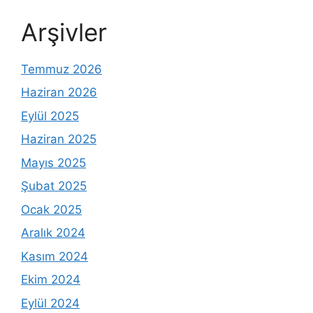
Arşivler
Temmuz 2026
Haziran 2026
Eylül 2025
Haziran 2025
Mayıs 2025
Şubat 2025
Ocak 2025
Aralık 2024
Kasım 2024
Ekim 2024
Eylül 2024