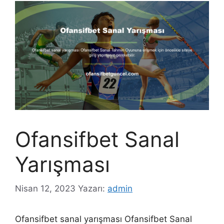
Ofansifbet Sanal
Yarışması
Nisan 12, 2023
Yazarı:
admin
Ofansifbet sanal yarışması Ofansifbet Sanal