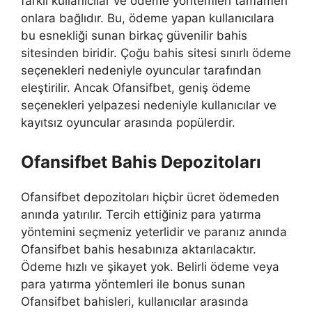
farklı kullanıcılar ve ödeme yöntemleri tamamen
onlara bağlıdır. Bu, ödeme yapan kullanıcılara
bu esnekliği sunan birkaç güvenilir bahis
sitesinden biridir. Çoğu bahis sitesi sınırlı ödeme
seçenekleri nedeniyle oyuncular tarafından
eleştirilir. Ancak Ofansifbet, geniş ödeme
seçenekleri yelpazesi nedeniyle kullanıcılar ve
kayıtsız oyuncular arasında popülerdir.
Ofansifbet Bahis Depozitoları
Ofansifbet depozitoları hiçbir ücret ödemeden
anında yatırılır. Tercih ettiğiniz para yatırma
yöntemini seçmeniz yeterlidir ve paranız anında
Ofansifbet bahis hesabınıza aktarılacaktır.
Ödeme hızlı ve şikayet yok. Belirli ödeme veya
para yatırma yöntemleri ile bonus sunan
Ofansifbet bahisleri, kullanıcılar arasında