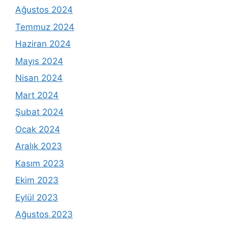
Ağustos 2024
Temmuz 2024
Haziran 2024
Mayıs 2024
Nisan 2024
Mart 2024
Şubat 2024
Ocak 2024
Aralık 2023
Kasım 2023
Ekim 2023
Eylül 2023
Ağustos 2023