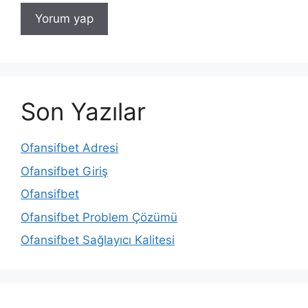
Son Yazılar
Ofansifbet Adresi
Ofansifbet Giriş
Ofansifbet
Ofansifbet Problem Çözümü
Ofansifbet Sağlayıcı Kalitesi