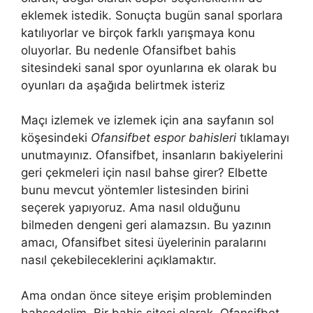
eklemek istedik. Sonuçta bugün sanal sporlara
katılıyorlar ve birçok farklı yarışmaya konu
oluyorlar. Bu nedenle Ofansifbet bahis
sitesindeki sanal spor oyunlarına ek olarak bu
oyunları da aşağıda belirtmek isteriz
Maçı izlemek ve izlemek için ana sayfanın sol
köşesindeki
Ofansifbet espor bahisleri
tıklamayı
unutmayınız. Ofansifbet, insanların bakiyelerini
geri çekmeleri için nasıl bahse girer? Elbette
bunu mevcut yöntemler listesinden birini
seçerek yapıyoruz. Ama nasıl olduğunu
bilmeden dengeni geri alamazsın. Bu yazının
amacı, Ofansifbet sitesi üyelerinin paralarını
nasıl çekebileceklerini açıklamaktır.
Ama ondan önce siteye erişim probleminden
bahsedelim. Bir bahis sitesi olarak, Ofansifbet