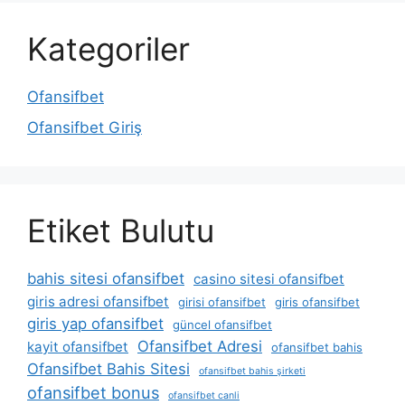
Kategoriler
Ofansifbet
Ofansifbet Giriş
Etiket Bulutu
bahis sitesi ofansifbet
casino sitesi ofansifbet
giris adresi ofansifbet
girisi ofansifbet
giris ofansifbet
giris yap ofansifbet
güncel ofansifbet
Ofansifbet Adresi
kayit ofansifbet
ofansifbet bahis
Ofansifbet Bahis Sitesi
ofansifbet bahis şirketi
ofansifbet bonus
ofansifbet canli