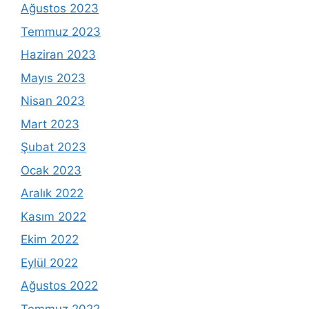
Ağustos 2023
Temmuz 2023
Haziran 2023
Mayıs 2023
Nisan 2023
Mart 2023
Şubat 2023
Ocak 2023
Aralık 2022
Kasım 2022
Ekim 2022
Eylül 2022
Ağustos 2022
Temmuz 2022