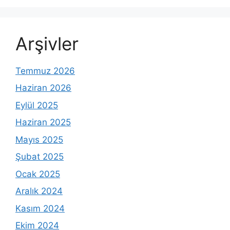
Arşivler
Temmuz 2026
Haziran 2026
Eylül 2025
Haziran 2025
Mayıs 2025
Şubat 2025
Ocak 2025
Aralık 2024
Kasım 2024
Ekim 2024