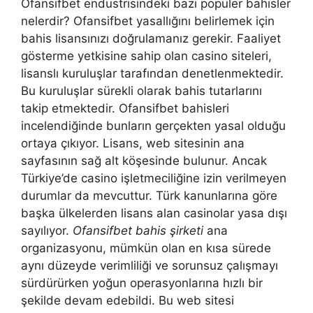
Ofansifbet endüstrisindeki bazı popüler bahisler
nelerdir? Ofansifbet yasallığını belirlemek için
bahis lisansınızı doğrulamanız gerekir. Faaliyet
gösterme yetkisine sahip olan casino siteleri,
lisanslı kuruluşlar tarafından denetlenmektedir.
Bu kuruluşlar sürekli olarak bahis tutarlarını
takip etmektedir. Ofansifbet bahisleri
incelendiğinde bunların gerçekten yasal olduğu
ortaya çıkıyor. Lisans, web sitesinin ana
sayfasının sağ alt köşesinde bulunur. Ancak
Türkiye’de casino işletmeciliğine izin verilmeyen
durumlar da mevcuttur. Türk kanunlarına göre
başka ülkelerden lisans alan casinolar yasa dışı
sayılıyor.
Ofansifbet bahis şirketi
ana
organizasyonu, mümkün olan en kısa sürede
aynı düzeyde verimliliği ve sorunsuz çalışmayı
sürdürürken yoğun operasyonlarına hızlı bir
şekilde devam edebildi. Bu web sitesi