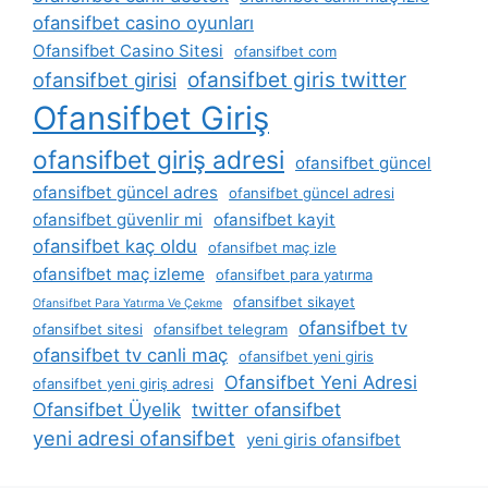
ofansifbet casino oyunları
Ofansifbet Casino Sitesi
ofansifbet com
ofansifbet giris twitter
ofansifbet girisi
Ofansifbet Giriş
ofansifbet giriş adresi
ofansifbet güncel
ofansifbet güncel adres
ofansifbet güncel adresi
ofansifbet güvenlir mi
ofansifbet kayit
ofansifbet kaç oldu
ofansifbet maç izle
ofansifbet maç izleme
ofansifbet para yatırma
ofansifbet sikayet
Ofansifbet Para Yatırma Ve Çekme
ofansifbet tv
ofansifbet sitesi
ofansifbet telegram
ofansifbet tv canli maç
ofansifbet yeni giris
Ofansifbet Yeni Adresi
ofansifbet yeni giriş adresi
Ofansifbet Üyelik
twitter ofansifbet
yeni adresi ofansifbet
yeni giris ofansifbet