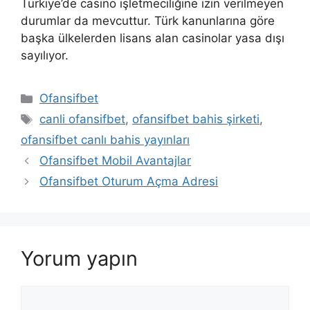
Türkiye’de casino işletmeciliğine izin verilmeyen
durumlar da mevcuttur. Türk kanunlarına göre
başka ülkelerden lisans alan casinolar yasa dışı
sayılıyor.
Kategoriler
Ofansifbet
Etiketler
canli ofansifbet
,
ofansifbet bahis şirketi
,
ofansifbet canlı bahis yayınları
Yazı
Ofansifbet Mobil Avantajlar
dolaşımı
Ofansifbet Oturum Açma Adresi
Yorum yapın
Yorum