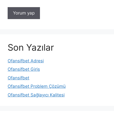
Son Yazılar
Ofansifbet Adresi
Ofansifbet Giriş
Ofansifbet
Ofansifbet Problem Çözümü
Ofansifbet Sağlayıcı Kalitesi