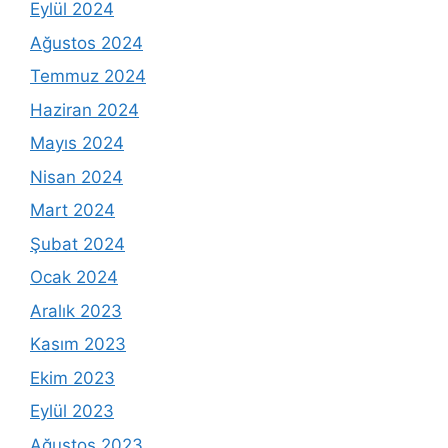
Eylül 2024
Ağustos 2024
Temmuz 2024
Haziran 2024
Mayıs 2024
Nisan 2024
Mart 2024
Şubat 2024
Ocak 2024
Aralık 2023
Kasım 2023
Ekim 2023
Eylül 2023
Ağustos 2023