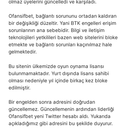
olmaz üyelerini güncelledi ve karşıladı.
Ofansifbet, bağlantı sorununu ortadan kaldıran
bir değişikliği düzeltir. Yani BTK engelleri erişim
sorunlarının ana sebebidir. Bilgi ve iletişim
teknolojileri yetkilileri bazen web sitelerini bloke
etmekte ve bağlantı sorunları kaçınılmaz hale
gelmektedir.
Bu sitenin ülkemizde oyun oynama lisansı
bulunmamaktadır. Yurt dışında lisans sahibi
olması nedeniyle yıl içinde birkaç kez bloke
edilmiştir.
Bir engelden sonra adresini doğrudan
güncellemez. Güncellemenin ardından liderliği
Ofansifbet yeni Twitter hesabı aldı. Yukarıda
açıkladığımız gibi adresini bu şekilde duyurur.