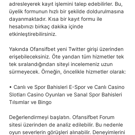
adresleyerek kayıt işlemini talep edebilirler. Bu,
üyelik formunun hızlı bir şekilde doldurulmasına
dayanmaktadır. Kısa bir kayıt formu ile
hesabınızı birkaç dakika içinde
etkinleştirebilirsiniz.
Yakında Ofansifbet yeni Twitter girişi üzerinden
erişebileceksiniz. Öte yandan tüm hizmetler tek
tek sıralandığından siteyi incelemeniz uzun
sürmeyecek. Örneğin, öncelikle hizmetler olarak:
• Canlı ve Spor Bahisleri E-Spor ve Canlı Casino
Slotları Casino Oyunları ve Sanal Spor Bahisleri
Tılsımlar ve Bingo
Değerlendirmeyi başlatın. Ofansifbet Forum
sitesi üzerinden de analiz edilebilir. Bu nedenle
oyun severlerin görüşleri alınabilir. Deneyimlerini