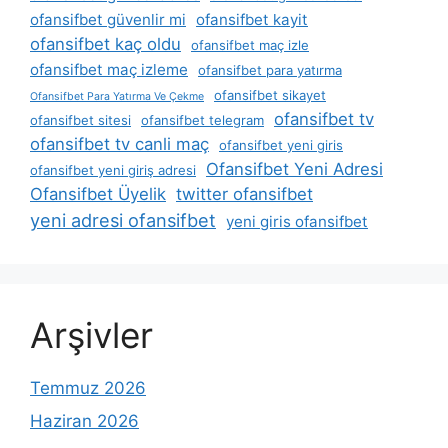
ofansifbet güvenlir mi
ofansifbet kayit
ofansifbet kaç oldu
ofansifbet maç izle
ofansifbet maç izleme
ofansifbet para yatırma
ofansifbet sikayet
Ofansifbet Para Yatırma Ve Çekme
ofansifbet tv
ofansifbet sitesi
ofansifbet telegram
ofansifbet tv canli maç
ofansifbet yeni giris
Ofansifbet Yeni Adresi
ofansifbet yeni giriş adresi
Ofansifbet Üyelik
twitter ofansifbet
yeni adresi ofansifbet
yeni giris ofansifbet
Arşivler
Temmuz 2026
Haziran 2026