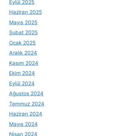
Eylül 2025
Haziran 2025
Mayıs 2025
Şubat 2025
Ocak 2025
Aralık 2024
Kasım 2024
Ekim 2024
Eylül 2024
Ağustos 2024
Temmuz 2024
Haziran 2024
Mayıs 2024
Nisan 2024