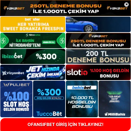
×
OFANSIFBET GİRİŞ İÇİN TIKLAYINIZ!