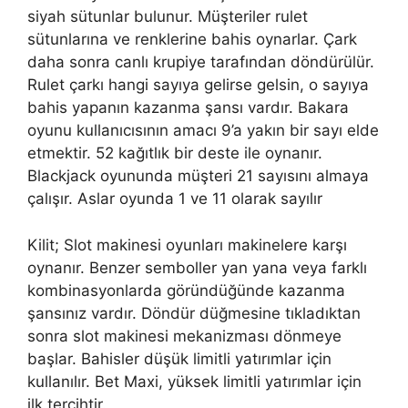
siyah sütunlar bulunur. Müşteriler rulet
sütunlarına ve renklerine bahis oynarlar. Çark
daha sonra canlı krupiye tarafından döndürülür.
Rulet çarkı hangi sayıya gelirse gelsin, o sayıya
bahis yapanın kazanma şansı vardır. Bakara
oyunu kullanıcısının amacı 9’a yakın bir sayı elde
etmektir. 52 kağıtlık bir deste ile oynanır.
Blackjack oyununda müşteri 21 sayısını almaya
çalışır. Aslar oyunda 1 ve 11 olarak sayılır
Kilit; Slot makinesi oyunları makinelere karşı
oynanır. Benzer semboller yan yana veya farklı
kombinasyonlarda göründüğünde kazanma
şansınız vardır. Döndür düğmesine tıkladıktan
sonra slot makinesi mekanizması dönmeye
başlar. Bahisler düşük limitli yatırımlar için
kullanılır. Bet Maxi, yüksek limitli yatırımlar için
ilk tercihtir.