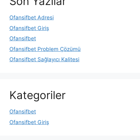
Son Yazılar
Ofansifbet Adresi
Ofansifbet Giriş
Ofansifbet
Ofansifbet Problem Çözümü
Ofansifbet Sağlayıcı Kalitesi
Kategoriler
Ofansifbet
Ofansifbet Giriş