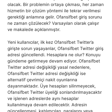
olacak. Bir problemin ortaya çıkması, her zaman
hizmetin bir çözüm yöntemi ile tekrar verilmesi
gerektiği anlamına gelir. Ofansifbet giriş sorunu
ne zaman çözülecek? Varsayılan olarak çalışır
ve makalede açıklanmıştır.
Yeni kullanıcılar, ilk kez Ofansifbet Twitter’a
girişte sorun yaşayanlar, Ofansifbet Twitter giriş
adresi güncellendi. Hesaplara ne olur? Konuyu
gündeme getirmeye devam ediyor. Ofansifbet
Twitter adresi değişikliği yasal nedenlere,
Ofansifbet Twitter adresi değişikliği ise
alternatif çevrimiçi nakit oyunlarına
dayanmaktadır. Üye hesapları silinmeyecek,
Ofansifbet Twitter üyeliği sonlandırılmayacaktır
ve işlenen adreslerde aynı hesaplar
kullanılmaya devam edilecektir. Adresin
güncellenmesi, katılımcıları, paralarını veya