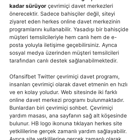
kadar sürüyor
çevrimiçi davet merkezleri
önerecektir. Sadece bahisçiler değil, siteyi
ziyaret eden herkes online davet merkezinin
programlarını kullanabilir. Yasadışı bir bahisçide
müşteri temsilcileriyle hem canlı hem de e-
posta yoluyla iletişime geçebilirsiniz. Ayrıca
sosyal medya üzerinden müşteri temsilcileri
tarafından canlı destek sağlanabilmektedir.
Ofansifbet Twitter çevrimiçi davet programı,
insanları çevrimiçi olarak davet etmenin en hızlı
ve en kolay yoludur. Web sitesinde iki farklı
online davet merkezi programı bulunmaktadır.
Bunlardan biri çevrimiçi sohbet. Çevrimiçi
yardım masası, ana sayfanın sağ alt köşesinde
bulunur. HB logo ikonuna tıklayan herkes site
yetkililerine gerçek zamanlı yardım sağlayabilir.
Ayrıca site yetkililerine gerçek zamanlı olarak