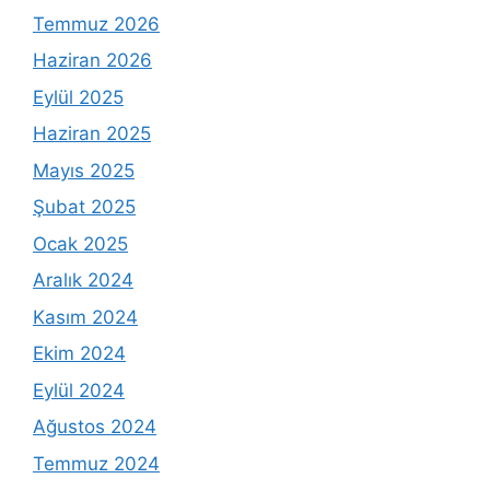
Temmuz 2026
Haziran 2026
Eylül 2025
Haziran 2025
Mayıs 2025
Şubat 2025
Ocak 2025
Aralık 2024
Kasım 2024
Ekim 2024
Eylül 2024
Ağustos 2024
Temmuz 2024