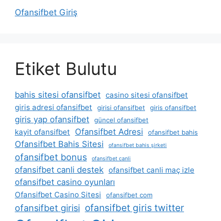
Ofansifbet Giriş
Etiket Bulutu
bahis sitesi ofansifbet
casino sitesi ofansifbet
giris adresi ofansifbet
girisi ofansifbet
giris ofansifbet
giris yap ofansifbet
güncel ofansifbet
Ofansifbet Adresi
kayit ofansifbet
ofansifbet bahis
Ofansifbet Bahis Sitesi
ofansifbet bahis şirketi
ofansifbet bonus
ofansifbet canli
ofansifbet canli destek
ofansifbet canli maç izle
ofansifbet casino oyunları
Ofansifbet Casino Sitesi
ofansifbet com
ofansifbet giris twitter
ofansifbet girisi