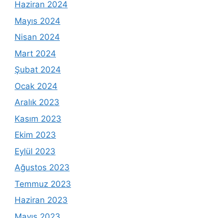
Haziran 2024
Mayıs 2024
Nisan 2024
Mart 2024
Şubat 2024
Ocak 2024
Aralık 2023
Kasım 2023
Ekim 2023
Eylül 2023
Ağustos 2023
Temmuz 2023
Haziran 2023
Mayıs 2023