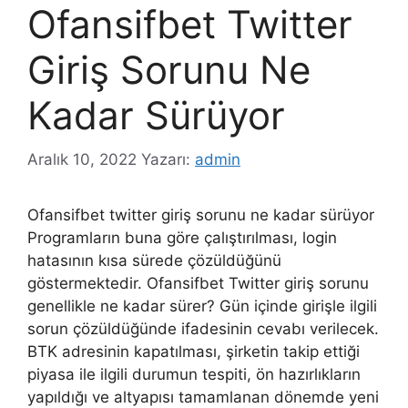
Ofansifbet Twitter
Giriş Sorunu Ne
Kadar Sürüyor
Aralık 10, 2022
Yazarı:
admin
Ofansifbet twitter giriş sorunu ne kadar sürüyor
Programların buna göre çalıştırılması, login
hatasının kısa sürede çözüldüğünü
göstermektedir. Ofansifbet Twitter giriş sorunu
genellikle ne kadar sürer? Gün içinde girişle ilgili
sorun çözüldüğünde ifadesinin cevabı verilecek.
BTK adresinin kapatılması, şirketin takip ettiği
piyasa ile ilgili durumun tespiti, ön hazırlıkların
yapıldığı ve altyapısı tamamlanan dönemde yeni