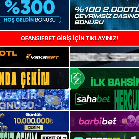
OFANSIFBET GİRİŞ İÇİN TIKLAYINIZ!