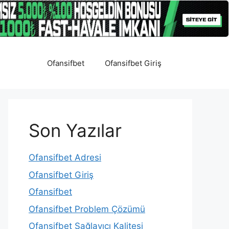
Ofansifbet
Ofansifbet Giriş
Son Yazılar
Ofansifbet Adresi
Ofansifbet Giriş
Ofansifbet
Ofansifbet Problem Çözümü
Ofansifbet Sağlayıcı Kalitesi