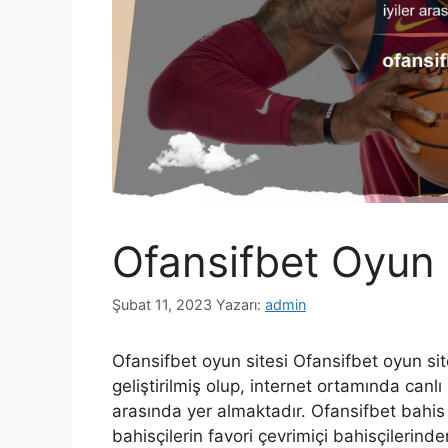
Ofansifbet Oyun 
Şubat 11, 2023
Yazarı:
admin
Ofansifbet oyun sitesi Ofansifbet oyun site
geliştirilmiş olup, internet ortamında canl
arasında yer almaktadır. Ofansifbet bahis si
bahisçilerin favori çevrimiçi bahisçilerind