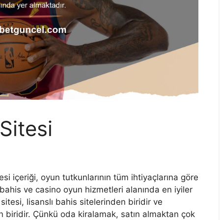
Sitesi
si içeriği, oyun tutkunlarının tüm ihtiyaçlarına göre
ı bahis ve casino oyun hizmetleri alanında en iyiler
tesi, lisanslı bahis sitelerinden biridir ve
en biridir. Çünkü oda kiralamak, satın almaktan çok