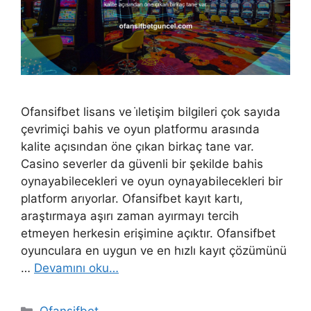
Ofansifbet lisans ve i̇letişim bilgileri çok sayıda
çevrimiçi bahis ve oyun platformu arasında
kalite açısından öne çıkan birkaç tane var.
Casino severler da güvenli bir şekilde bahis
oynayabilecekleri ve oyun oynayabilecekleri bir
platform arıyorlar. Ofansifbet kayıt kartı,
araştırmaya aşırı zaman ayırmayı tercih
etmeyen herkesin erişimine açıktır. Ofansifbet
oyunculara en uygun ve en hızlı kayıt çözümünü
…
Devamını oku…
Kategoriler