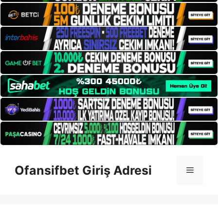
İçeriğe
atla
Ofansifbet Giriş Adresi
Menü