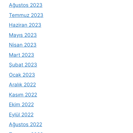
Ağustos 2023
Temmuz 2023
Haziran 2023
Mayıs 2023
Nisan 2023
Mart 2023
Şubat 2023
Ocak 2023
Aralık 2022
Kasım 2022
Ekim 2022
Eylül 2022
Ağustos 2022