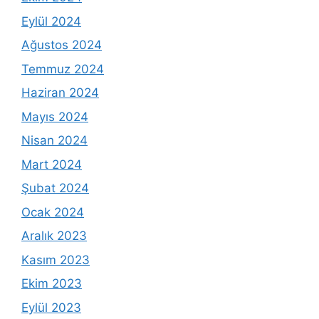
Eylül 2024
Ağustos 2024
Temmuz 2024
Haziran 2024
Mayıs 2024
Nisan 2024
Mart 2024
Şubat 2024
Ocak 2024
Aralık 2023
Kasım 2023
Ekim 2023
Eylül 2023