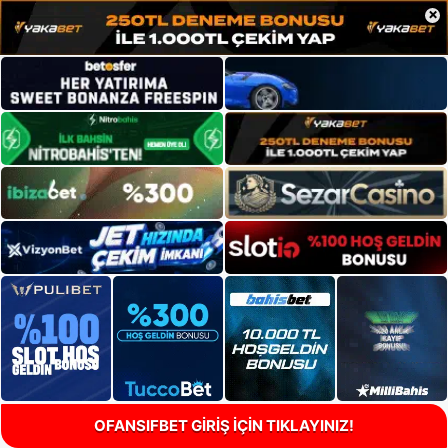
×
OFANSIFBET GİRİŞ İÇİN TIKLAYINIZ!