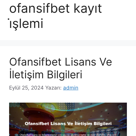
ofansifbet kayıt
i̇şlemi
Ofansifbet Lisans Ve
İletişim Bilgileri
Eylül 25, 2024
Yazarı:
admin