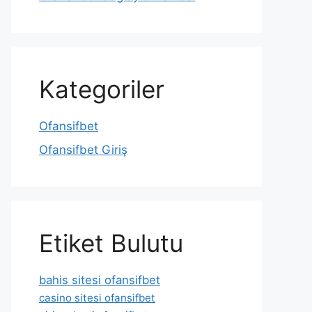
Kategoriler
Ofansifbet
Ofansifbet Giriş
Etiket Bulutu
bahis sitesi ofansifbet
casino sitesi ofansifbet