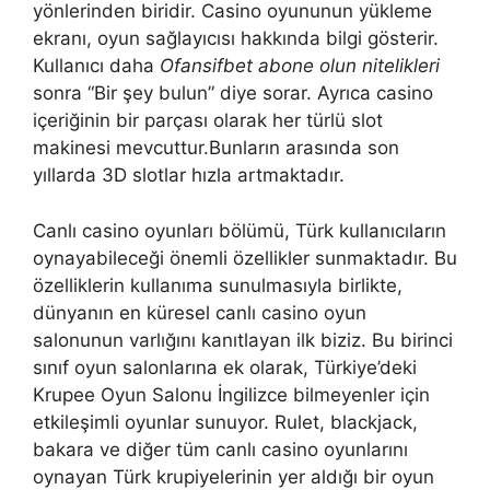
yönlerinden biridir. Casino oyununun yükleme
ekranı, oyun sağlayıcısı hakkında bilgi gösterir.
Kullanıcı daha
Ofansifbet abone olun nitelikleri
sonra “Bir şey bulun” diye sorar. Ayrıca casino
içeriğinin bir parçası olarak her türlü slot
makinesi mevcuttur.Bunların arasında son
yıllarda 3D slotlar hızla artmaktadır.
Canlı casino oyunları bölümü, Türk kullanıcıların
oynayabileceği önemli özellikler sunmaktadır. Bu
özelliklerin kullanıma sunulmasıyla birlikte,
dünyanın en küresel canlı casino oyun
salonunun varlığını kanıtlayan ilk biziz. Bu birinci
sınıf oyun salonlarına ek olarak, Türkiye’deki
Krupee Oyun Salonu İngilizce bilmeyenler için
etkileşimli oyunlar sunuyor. Rulet, blackjack,
bakara ve diğer tüm canlı casino oyunlarını
oynayan Türk krupiyelerinin yer aldığı bir oyun