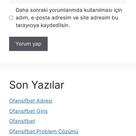
Daha sonraki yorumlarımda kullanılması için
adım, e-posta adresim ve site adresim bu
tarayıcıya kaydedilsin.
Son Yazılar
Ofansifbet Adresi
Ofansifbet Giriş
Ofansifbet
Ofansifbet Problem Çözümü