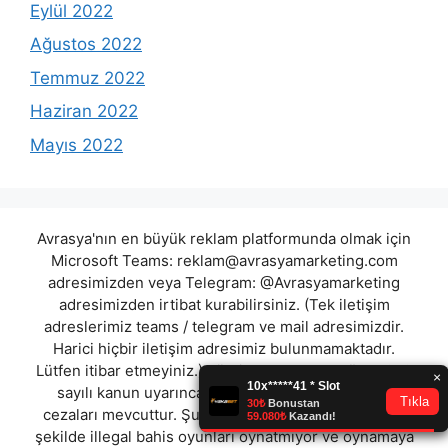
Eylül 2022
Ağustos 2022
Temmuz 2022
Haziran 2022
Mayıs 2022
Avrasya'nın en büyük reklam platformunda olmak için
Microsoft Teams:
reklam@avrasyamarketing.com
adresimizden veya Telegram: @Avrasyamarketing
adresimizden irtibat kurabilirsiniz. (Tek iletişim
adreslerimiz teams / telegram ve mail adresimizdir.
Harici hiçbir iletişim adresimiz bulunmamaktadır.
Lütfen itibar etmeyiniz.) Türkiye yasalarına göre 7258
sayılı kanun uyarınca yasa dışı bahis oynamanın
cezaları mevcuttur. Şu an bulunduğunuz site hiç bir
şekilde illegal bahis oyunları oynatmıyor ve oynamaya