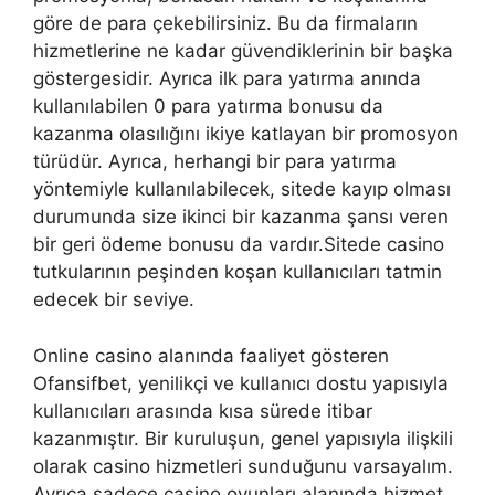
göre de para çekebilirsiniz. Bu da firmaların
hizmetlerine ne kadar güvendiklerinin bir başka
göstergesidir. Ayrıca ilk para yatırma anında
kullanılabilen 0 para yatırma bonusu da
kazanma olasılığını ikiye katlayan bir promosyon
türüdür. Ayrıca, herhangi bir para yatırma
yöntemiyle kullanılabilecek, sitede kayıp olması
durumunda size ikinci bir kazanma şansı veren
bir geri ödeme bonusu da vardır.Sitede casino
tutkularının peşinden koşan kullanıcıları tatmin
edecek bir seviye.
Online casino alanında faaliyet gösteren
Ofansifbet, yenilikçi ve kullanıcı dostu yapısıyla
kullanıcıları arasında kısa sürede itibar
kazanmıştır. Bir kuruluşun, genel yapısıyla ilişkili
olarak casino hizmetleri sunduğunu varsayalım.
Ayrıca sadece casino oyunları alanında hizmet